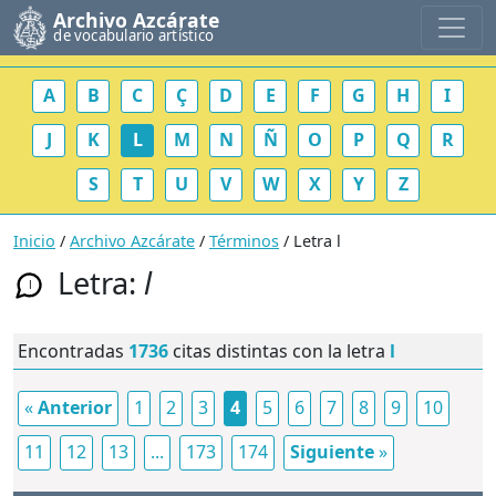
Archivo Azcárate
de vocabulario artístico
A
B
C
Ç
D
E
F
G
H
I
J
K
L
M
N
Ñ
O
P
Q
R
S
T
U
V
W
X
Y
Z
Inicio
/
Archivo Azcárate
/
Términos
/ Letra l
Letra:
l
l
Encontradas
1736
citas distintas con la letra
l
«
Anterior
1
2
3
4
5
6
7
8
9
10
11
12
13
...
173
174
Siguiente
»