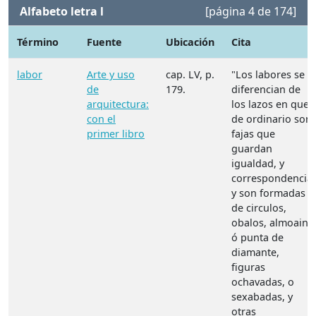
Alfabeto letra l
[página 4 de 174]
Término
Fuente
Ubicación
Cita
labor
Arte y uso
cap. LV, p.
"Los labores se
de
179.
diferencian de
arquitectura:
los lazos en que
con el
de ordinario son
primer libro
fajas que
guardan
igualdad, y
correspondencia,
y son formadas
de circulos,
obalos, almoain,
ó punta de
diamante,
figuras
ochavadas, o
sexabadas, y
otras