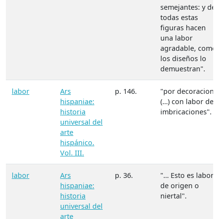
semejantes: y de
todas estas
figuras hacen
una labor
agradable, como
los diseños lo
demuestran".
labor
Ars
p. 146.
"por decoracion:
hispaniae:
(…) con labor de
historia
imbricaciones".
universal del
arte
hispánico.
Vol. III.
labor
Ars
p. 36.
"… Esto es labor
hispaniae:
de origen o
historia
niertal".
universal del
arte