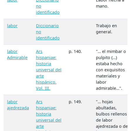
no
mano.
identificado
labor
Diccionario
Trabajo en
no
general.
identificado
labor
Ars
p. 140.
"… el mimbar o
Admirable
hispaniae:
pulpito (…)
historia
estaba hecho
universal del
con exquisitos
arte
materiales y
hispánico.
labor
Vol. III.
admirable…".
labor
Ars
p. 149.
"… hojas
ajedrezada
hispaniae:
abultadas,
historia
bulbos rellenos
universal del
de labor
arte
ajedrezada o de