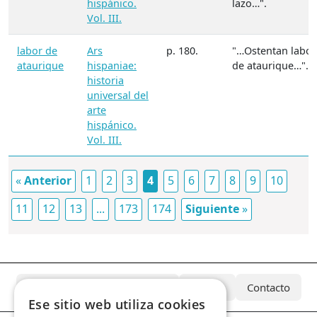
hispánico.
lazo…".
Vol. III.
labor de
Ars
p. 180.
"…Ostentan labor
ataurique
hispaniae:
de ataurique…".
historia
universal del
arte
hispánico.
Vol. III.
«
Anterior
1
2
3
4
5
6
7
8
9
10
11
12
13
...
173
174
Siguiente
»
¿Qué es el Archivo Azcárate?
Equipo
Contacto
Ese sitio web utiliza cookies