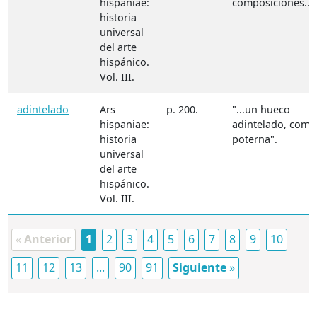
hispaniae:
composiciones..."
historia
universal
del arte
hispánico.
Vol. III.
adintelado
Ars
p. 200.
"...un hueco
hispaniae:
adintelado, como
historia
poterna".
universal
del arte
hispánico.
Vol. III.
«
Anterior
1
2
3
4
5
6
7
8
9
10
11
12
13
...
90
91
Siguiente
»