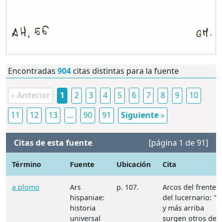
Encontradas
904
citas distintas para la fuente
«
Anterior
1
2
3
4
5
6
7
8
9
10
11
12
13
...
90
91
Siguiente
»
Citas de esta fuente
[página 1 de 91]
Término
Fuente
Ubicación
Cita
a plomo
Ars
p. 107.
Arcos del frente
hispaniae:
del lucernario: "…
historia
y más arriba
universal
surgen otros de