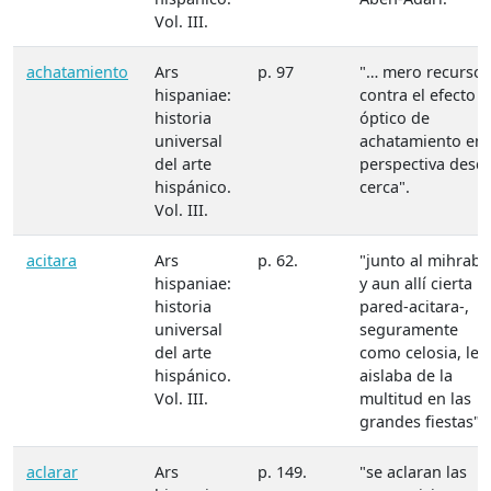
Vol. III.
achatamiento
Ars
p. 97
"… mero recurso
hispaniae:
contra el efecto
historia
óptico de
universal
achatamiento en
del arte
perspectiva desd
hispánico.
cerca".
Vol. III.
acitara
Ars
p. 62.
"junto al mihrab,
hispaniae:
y aun allí cierta
historia
pared-acitara-,
universal
seguramente
del arte
como celosia, le
hispánico.
aislaba de la
Vol. III.
multitud en las
grandes fiestas".
aclarar
Ars
p. 149.
"se aclaran las