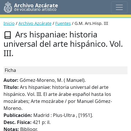
Archivo Azcárate
de vocabulario artístico
Inicio
/
Archivo Azcárate
/
Fuentes
/ G.M. Ars.Hisp. III
Ars hispaniae: historia
universal del arte hispánico. Vol.
III.
Ficha
Autor:
Gómez-Moreno, M. ( Manuel).
Título:
Ars hispaniae: historia universal del arte
hispánico. Vol. III. El arte árabe español hasta los
mozárabes; Arte mozárabe / por Manuel Gómez-
Moreno.
Publicación:
Madrid : Plus-Ultra , [1951].
Desc. Física:
421 p: il.
Notas:
Bibliogr.