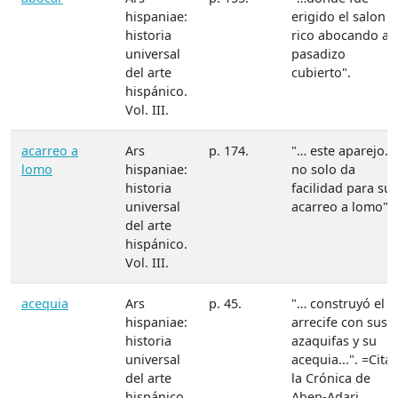
hispaniae:
erigido el salon
historia
rico abocando al
universal
pasadizo
del arte
cubierto".
hispánico.
Vol. III.
acarreo a
Ars
p. 174.
"… este aparejo…
lomo
hispaniae:
no solo da
historia
facilidad para su
universal
acarreo a lomo".
del arte
hispánico.
Vol. III.
acequia
Ars
p. 45.
"… construyó el
hispaniae:
arrecife con sus
historia
azaquifas y su
universal
acequia...". =Cita
del arte
la Crónica de
hispánico.
Aben-Adari.