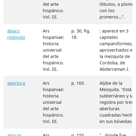
del arte
lóbulos, a plomo
hispánico.
con los
Vol. III.
primeros…".
ábaco
Ars
p. 30, fig.
: aparece en 3
redondo
hispaniae:
18.
capiteles
historia
campaniformes,
universal
aprovechados en
del arte
la mezquita de
hispánico.
Cordoba, de
Vol. III.
Abderraman I.
abertura
Ars
p. 165.
Aljibe de la
hispaniae:
Mezquita. "Está
historia
subterráneo y se
universal
registra por tres
del arte
aberturas
hispánico.
cuadradas hecha
Vol. III.
en sus bóvedas.."
abocar
Ars
p. 155.
"…donde fue