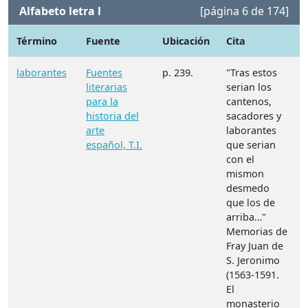
Alfabeto letra l
[página 6 de 174]
Término
Fuente
Ubicación
Cita
laborantes
Fuentes
p. 239.
"Tras estos
literarias
serian los
para la
cantenos,
historia del
sacadores y
arte
laborantes
español, T.I.
que serian
con el
mismon
desmedo
que los de
arriba…"
Memorias de
Fray Juan de
S. Jeronimo
(1563-1591.
El
monasterio