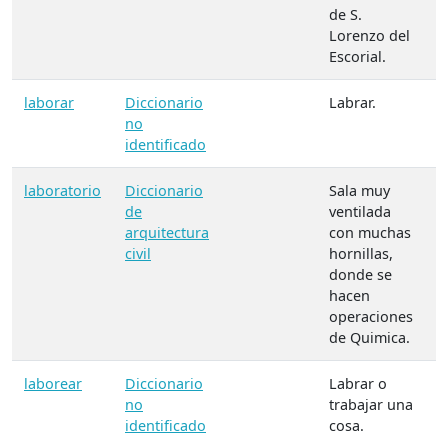
de S.
Lorenzo del
Escorial.
laborar
Diccionario
Labrar.
no
identificado
laboratorio
Diccionario
Sala muy
de
ventilada
arquitectura
con muchas
civil
hornillas,
donde se
hacen
operaciones
de Quimica.
laborear
Diccionario
Labrar o
no
trabajar una
identificado
cosa.