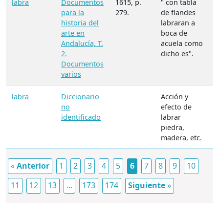
labra
Documentos
1615, p.
" con tabla
para la
279.
de flandes
historia del
labraran a
arte en
boca de
Andalucía, T.
acuela como
2.
dicho es".
Documentos
varios
labra
Diccionario
Acción y
no
efecto de
identificado
labrar
piedra,
madera, etc.
«
Anterior
1
2
3
4
5
6
7
8
9
10
11
12
13
...
173
174
Siguiente
»