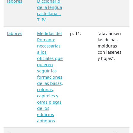
labores
Diccionario
de la lengua
castellana...
T. IV.
labores
Medidas del
p. 11.
"ataviansen
Romano:
las dichas
necessarias
molduras
a los
con lasenes
oficiales que
y hojas".
quieren
seguir las
formaciones
de las basas,
colunas,
capiteles y
otras pieças
de los
edificios
antiguos