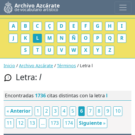
Archivo Azcárate
de vocabulario artístico
A
B
C
Ç
D
E
F
G
H
I
J
K
L
M
N
Ñ
O
P
Q
R
S
T
U
V
W
X
Y
Z
Inicio
/
Archivo Azcárate
/
Términos
/ Letra l
Letra:
l
l
Encontradas
1736
citas distintas con la letra
l
«
Anterior
1
2
3
4
5
6
7
8
9
10
11
12
13
...
173
174
Siguiente
»