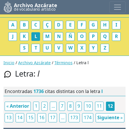
Archivo Azcárate
de vocabulario artístico
A
B
C
Ç
D
E
F
G
H
I
J
K
L
M
N
Ñ
O
P
Q
R
S
T
U
V
W
X
Y
Z
Inicio
/
Archivo Azcárate
/
Términos
/ Letra l
Letra:
l
l
Encontradas
1736
citas distintas con la letra
l
«
Anterior
1
2
...
7
8
9
10
11
12
13
14
15
16
17
...
173
174
Siguiente
»