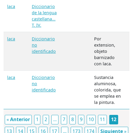
laca
Diccionario
de la lengua
castellana...
T. IV.
laca
Diccionario
Por
no
extension,
identificado
objeto
barnizado
con laca.
laca
Diccionario
Sustancia
no
aluminosa,
identificado
colorida, que
se emplea en
la pintura.
«
Anterior
1
2
...
7
8
9
10
11
12
13
14
15
16
17
...
173
174
Siguiente
»