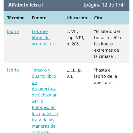
Alfabeto letra l
[página 12 de 174]
Término
Fuente
Ubicación
Cita
N
labrio
Los diez
L. VII,
"El labrio del
libros de
cap. VIII,
botacio ceñia
arquitectura
p. 206.
las lineas
extremas de
la cimaza".
labrio
Tercero y
L. III, p.
"hasta el
quarto libro
VII.
labrio de la
de
abertura".
Architectura
de Sebastian
Serlio
Boloñes: en
los quales se
trata de las
maneras de
como se