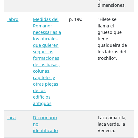
dimensiones.
labro
Medidas del
p. 19v.
"Filete se
Romano:
llama el
necessarias a
grueso que
los oficiales
tiene
que quieren
qualqueira de
seguir las
los labros del
formaciones
trochilo".
de las basas,
colunas,
capiteles y
otras pieças
de los
edificios
antiguos
laca
Diccionario
Laca amarilla,
no
laca verde, la
identificado
Venecia.