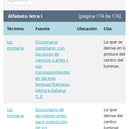
Siguiente
»
Alfabeto letra l
[página 174 de 174]
Término
Fuente
Ubicación
Cita
luz
Diccionario
La que se
primaria
castellano: con
deriva en la
las voces de
pintura del
ciencias y artes y
centro del
sus
luminar.
correspondientes
en las tres
lenguas francesa,
latina e italiana,
T. II
luz
Diccionario de
La que
primaria
las nobles artes
deriva del
para instrucción
centro
de los
luminar.