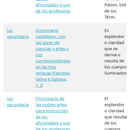
aficionados y uso
Palom. Ind
de los profesores
de los
Térm.
luz
Diccionario
Es
secundaria
castellano: con
esplendor
las voces de
o claridad
ciencias y artes y
que se
sus
deriva o
correspondientes
resulta de
en las tres
los cuerpos
lenguas francesa,
iluminados.
latina e italiana,
T. II
luz
Diccionario de
El
secundaria
las nobles artes
esplendor
para instrucción
o claridad
de los
que resulta
aficionados y uso
de los
de los profesores
cuerpos