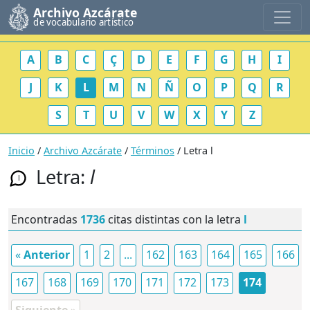
Archivo Azcárate
de vocabulario artístico
A
B
C
Ç
D
E
F
G
H
I
J
K
L
M
N
Ñ
O
P
Q
R
S
T
U
V
W
X
Y
Z
Inicio
/
Archivo Azcárate
/
Términos
/ Letra l
Letra:
l
l
Encontradas
1736
citas distintas con la letra
l
«
Anterior
1
2
...
162
163
164
165
166
167
168
169
170
171
172
173
174