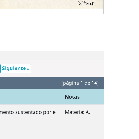
Siguiente
»
[página 1 de 14]
Notas
emento sustentado por el
Materia: A.