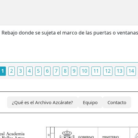
Rebajo donde se sujeta el marco de las puertas o ventanas
1
2
3
4
5
6
7
8
9
10
11
12
13
14
¿Qué es el Archivo Azcárate?
Equipo
Contacto