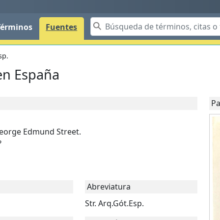
Términos
Fuentes
sp.
 en España
Pa
George Edmund Street.
?
Abreviatura
Str. Arq.Gót.Esp.