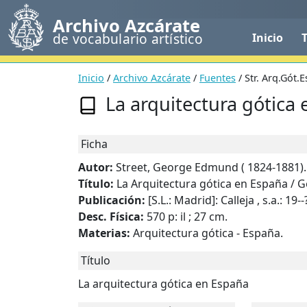
Archivo Azcárate
de vocabulario artístico
Inicio
Inicio
/
Archivo Azcárate
/
Fuentes
/ Str. Arq.Gót.E
La arquitectura gótica
Ficha
Autor:
Street, George Edmund ( 1824-1881).
Título:
La Arquitectura gótica en España / 
Publicación:
[S.L.: Madrid]: Calleja , s.a.: 19--
Desc. Física:
570 p: il ; 27 cm.
Materias:
Arquitectura gótica - España.
Título
La arquitectura gótica en España