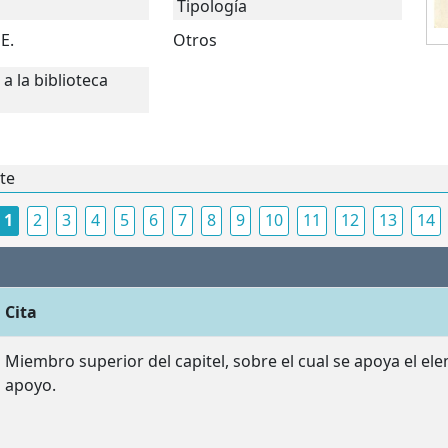
Tipología
E.
Otros
a la biblioteca
nte
1
2
3
4
5
6
7
8
9
10
11
12
13
14
Cita
Miembro superior del capitel, sobre el cual se apoya el el
apoyo.