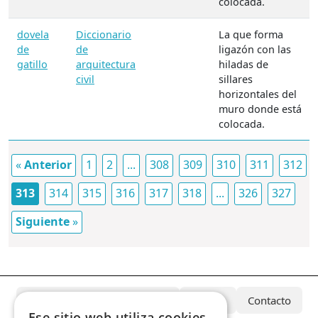
colocada.
dovela
Diccionario
La que forma
de
de
ligazón con las
gatillo
arquitectura
hiladas de
civil
sillares
horizontales del
muro donde está
colocada.
«
Anterior
1
2
...
308
309
310
311
312
313
314
315
316
317
318
...
326
327
Siguiente
»
¿Qué es el Archivo Azcárate?
Equipo
Contacto
Ese sitio web utiliza cookies