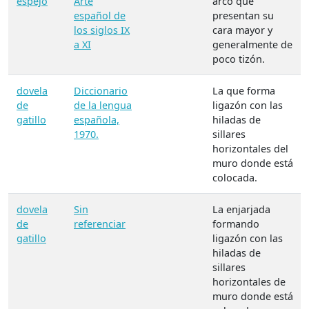
espejo
Arte
arco que
español de
presentan su
los siglos IX
cara mayor y
a XI
generalmente de
poco tizón.
dovela
Diccionario
La que forma
de
de la lengua
ligazón con las
gatillo
española,
hiladas de
1970.
sillares
horizontales del
muro donde está
colocada.
dovela
Sin
La enjarjada
de
referenciar
formando
gatillo
ligazón con las
hiladas de
sillares
horizontales de
muro donde está