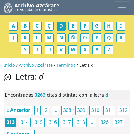
Archivo Azcárate
de vocabulario artístico
A
B
C
Ç
D
E
F
G
H
I
J
K
L
M
N
Ñ
O
P
Q
R
S
T
U
V
W
X
Y
Z
Inicio
/
Archivo Azcárate
/
Términos
/ Letra d
Letra:
d
d
Encontradas
3263
citas distintas con la letra
d
«
Anterior
1
2
...
308
309
310
311
312
313
314
315
316
317
318
...
326
327