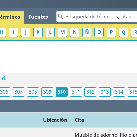
Términos
Fuentes
H
I
J
K
L
M
N
Ñ
O
P
Q
a
d
306
307
308
309
310
311
312
313
314
31
Ubicación
Cita
Mueble de adorno, fijo o por