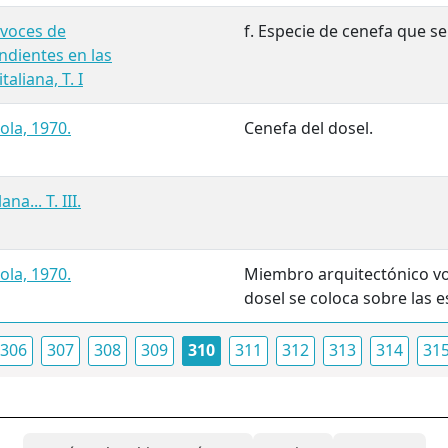
 voces de
f. Especie de cenefa que se
ndientes en las
taliana, T. I
ola, 1970.
Cenefa del dosel.
a... T. III.
ola, 1970.
Miembro arquitectónico v
dosel se coloca sobre las e
306
307
308
309
310
311
312
313
314
31