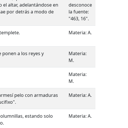
o el altar, adelantándose en
desconoce
cae por detrás a modo de
la fuente:
"463, 16".
templete.
Materia: A.
e ponen a los reyes y
Materia:
M.
Materia:
M.
carmesí pelo con armaduras
Materia: A.
cifixo".
olumnillas, estando solo
Materia: A.
o.