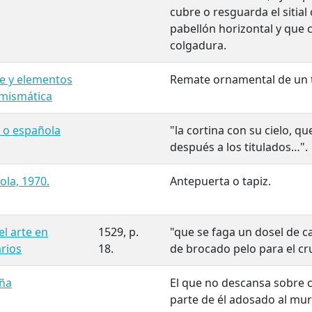
cubre o resguarda el sitial 
pabellón horizontal y que 
colgadura.
te y elementos
Remate ornamental de un 
umismática
, o española
"la cortina con su cielo, qu
después a los titulados…".
ola, 1970.
Antepuerta o tapiz.
l arte en
1529, p.
"que se faga un dosel de 
arios
18.
de brocado pelo para el cru
aña
El que no descansa sobre c
parte de él adosado al mur