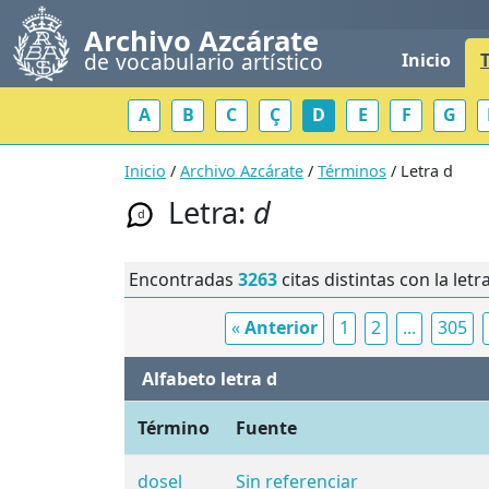
Archivo Azcárate
de vocabulario artístico
Inicio
A
B
C
Ç
D
E
F
G
Inicio
/
Archivo Azcárate
/
Términos
/ Letra d
Letra:
d
d
Encontradas
3263
citas distintas con la letr
«
Anterior
1
2
...
305
Alfabeto letra d
Término
Fuente
dosel
Sin referenciar