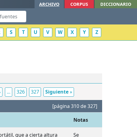
ARCHIVO
CORPUS
DICCIONARIO
R
S
T
U
V
W
X
Y
Z
5
...
326
327
Siguiente
»
[página 310 de 327]
Notas
tátil, que a cierta altura
Se