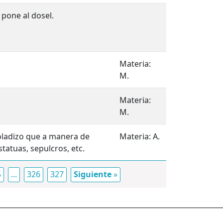
 pone al dosel.
Materia:
M.
Materia:
M.
oladizo que a manera de
Materia: A.
statuas, sepulcros, etc.
5
...
326
327
Siguiente
»