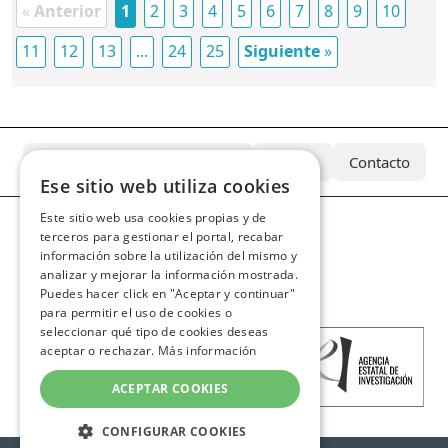
«
Anterior
1
2
3
4
5
6
7
8
9
10
11
12
13
...
24
25
Siguiente
»
¿Qué es el Archivo Azcárate?
Equipo
Contacto
Ese sitio web utiliza cookies
Este sitio web usa cookies propias y de
terceros para gestionar el portal, recabar
información sobre la utilización del mismo y
analizar y mejorar la información mostrada.
Puedes hacer click en "Aceptar y continuar"
para permitir el uso de cookies o
seleccionar qué tipo de cookies deseas
aceptar o rechazar.
Más información
ACEPTAR COOKIES
CONFIGURAR COOKIES