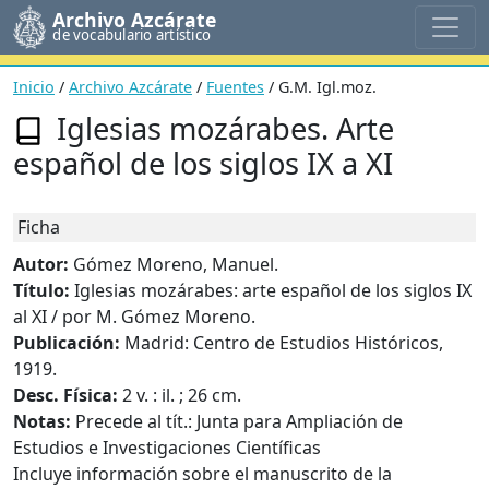
Archivo Azcárate
de vocabulario artístico
Inicio
/
Archivo Azcárate
/
Fuentes
/ G.M. Igl.moz.
Iglesias mozárabes. Arte
español de los siglos IX a XI
Ficha
Autor:
Gómez Moreno, Manuel.
Título:
Iglesias mozárabes: arte español de los siglos IX
al XI / por M. Gómez Moreno.
Publicación:
Madrid: Centro de Estudios Históricos,
1919.
Desc. Física:
2 v. : il. ; 26 cm.
Notas:
Precede al tít.: Junta para Ampliación de
Estudios e Investigaciones Científicas
Incluye información sobre el manuscrito de la