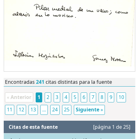
Encontradas
241
citas distintas para la fuente
«
Anterior
1
2
3
4
5
6
7
8
9
10
11
12
13
...
24
25
Siguiente
»
Citas de esta fuente
[página 1 de 25]