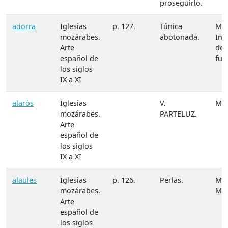
proseguirlo.
adorra
Iglesias
p. 127.
Túnica
Mat
mozárabes.
abotonada.
Ind
Arte
des
español de
fue
los siglos
IX a XI
alarós
Iglesias
V.
Mat
mozárabes.
PARTELUZ.
Arte
español de
los siglos
IX a XI
alaules
Iglesias
p. 126.
Perlas.
Mat
mozárabes.
M.
Arte
español de
los siglos