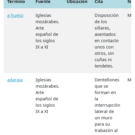
Término
Fuente
Ubicación
Cita
No
a hueso
Iglesias
Disposición
Mat
mozárabes.
de los
Arte
sillares,
español de
asentados
los siglos
en contacto
IX a XI
unos con
otros, sin
cuñas ni
tendeles.
adaraja
Iglesias
Dentellones
Mat
mozárabes.
que se
Arte
forman en
español de
la
los siglos
interrupción
IX a XI
lateral de
un muro
para su
trabazón al