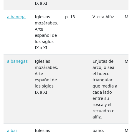
IX a XI
albanega
Iglesias
p. 13.
V. cita Alfiz.
Mat
mozárabes.
Arte
español de
los siglos
IX a XI
albanegas
Iglesias
Enjutas de
Mat
mozárabes.
arco; o sea
Arte
el hueco
español de
triangular
los siglos
que media a
IX a XI
cada lado
entre su
rosca y el
recuadro o
alfiz.
albaz
Iglesias
paño.
Mat