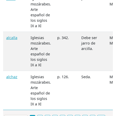
mozárabes.
M.
Arte
español de
los siglos
IX a XI
alcalla
Iglesias
p. 342.
Debe ser
Mat
mozárabes.
jarro de
M.
Arte
arcilla.
español de
los siglos
IX a XI
alchaz
Iglesias
p. 126.
Seda.
Mat
mozárabes.
M.
Arte
español de
los siglos
IX a XI