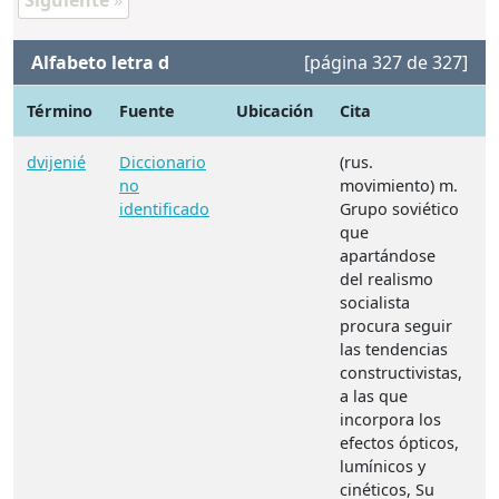
Siguiente
»
Alfabeto letra d
[página 327 de 327]
Término
Fuente
Ubicación
Cita
N
dvijenié
Diccionario
(rus.
no
movimiento) m.
identificado
Grupo soviético
que
apartándose
del realismo
socialista
procura seguir
las tendencias
constructivistas,
a las que
incorpora los
efectos ópticos,
lumínicos y
cinéticos, Su