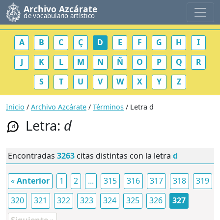
Archivo Azcárate
de vocabulario artístico
A
B
C
Ç
D
E
F
G
H
I
J
K
L
M
N
Ñ
O
P
Q
R
S
T
U
V
W
X
Y
Z
Inicio
/
Archivo Azcárate
/
Términos
/ Letra d
Letra:
d
d
Encontradas
3263
citas distintas con la letra
d
«
Anterior
1
2
...
315
316
317
318
319
320
321
322
323
324
325
326
327