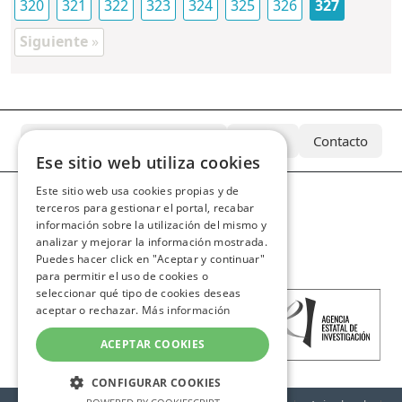
320
321
322
323
324
325
326
327
Siguiente
»
¿Qué es el Archivo Azcárate?
Equipo
Contacto
Ese sitio web utiliza cookies
Este sitio web usa cookies propias y de
terceros para gestionar el portal, recabar
información sobre la utilización del mismo y
analizar y mejorar la información mostrada.
Puedes hacer click en "Aceptar y continuar"
para permitir el uso de cookies o
seleccionar qué tipo de cookies deseas
aceptar o rechazar.
Más información
ACEPTAR COOKIES
CONFIGURAR COOKIES