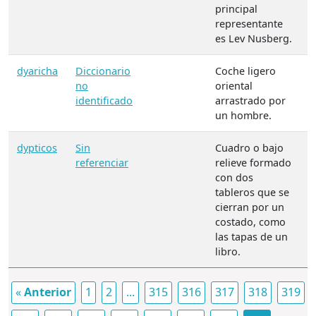
principal
representante
es Lev Nusberg.
dyaricha
Diccionario
Coche ligero
no
oriental
identificado
arrastrado por
un hombre.
dypticos
Sin
Cuadro o bajo
S
referenciar
relieve formado
d
con dos
l
tableros que se
"
cierran por un
costado, como
las tapas de un
libro.
«
Anterior
1
2
...
315
316
317
318
319