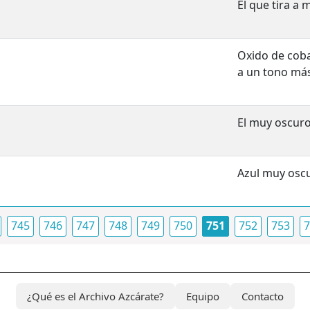
El que tira a
Oxido de coba
a un tono más
El muy oscuro
Azul muy osc
745
746
747
748
749
750
751
752
753
7
¿Qué es el Archivo Azcárate?
Equipo
Contacto