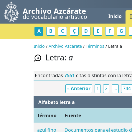
Archivo Azcárate
de vocabulario artístico
Inicio
A
B
C
Ç
D
E
F
G
Inicio
/
Archivo Azcárate
/
Términos
/ Letra a
Letra:
a
a
Encontradas
7551
citas distintas con la letr
«
Anterior
1
2
...
744
Alfabeto letra a
Término
Fuente
azul fino
Documentos para el estudio del