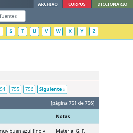
ARCHIVO
CORPUS
DICCIONARIO
R
S
T
U
V
W
X
Y
Z
54
755
756
Siguiente
»
[página 751 de 756]
Notas
muy buen azul fino y
Materia: G. P.