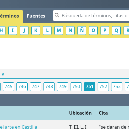
Términos
Fuentes
H
I
J
K
L
M
N
Ñ
O
P
Q
a
a
745
746
747
748
749
750
751
752
753
7
Ubicación
Cita
 arte en Castilla
T. III, L. I,
"se daran de 