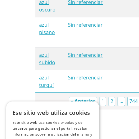
azul
Sin referenciar
oscuro
azul
Sin referenciar
pisano
azul
Sin referenciar
subido
azul
Sin referenciar
turquí
«
Anterior
1
2
...
744
Ese sitio web utiliza cookies
Este sitio web usa cookies propias y de
terceros para gestionar el portal, recabar
información sobre la utilización del mismo y