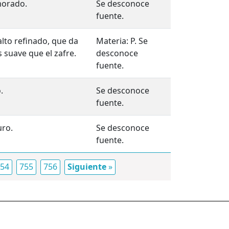
 morado.
Se desconoce
fuente.
lto refinado, que da
Materia: P. Se
 suave que el zafre.
desconoce
fuente.
.
Se desconoce
fuente.
uro.
Se desconoce
fuente.
54
755
756
Siguiente
»