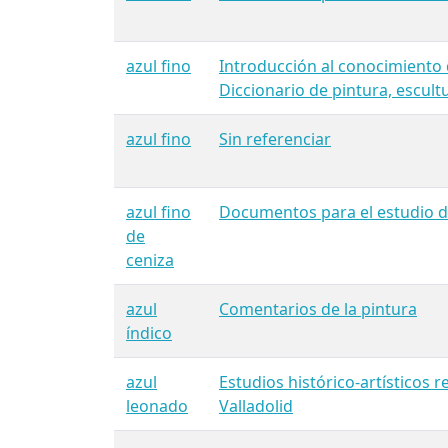
azul fino
Introducción al conocimiento d
Diccionario de pintura, escult
azul fino
Sin referenciar
azul fino
Documentos para el estudio del
de
ceniza
azul
Comentarios de la pintura
índico
azul
Estudios histórico-artísticos r
leonado
Valladolid