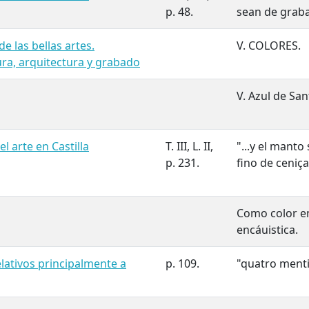
p. 48.
sean de graba
e las bellas artes.
V. COLORES.
ura, arquitectura y grabado
V. Azul de Sa
 arte en Castilla
T. III, L. II,
"...y el manto
p. 231.
fino de ceniça
Como color e
encáuistica.
elativos principalmente a
p. 109.
"quatro menti