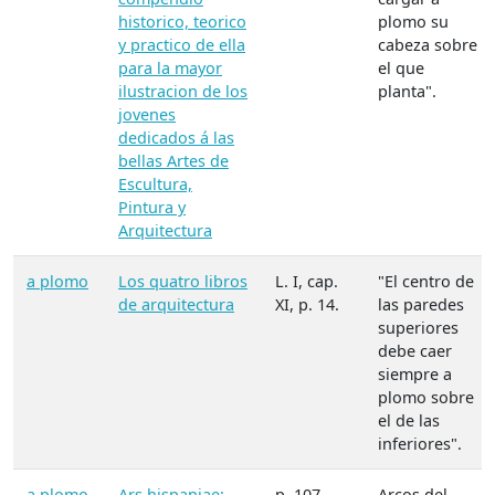
historico, teorico
plomo su
y practico de ella
cabeza sobre
para la mayor
el que
ilustracion de los
planta".
jovenes
dedicados á las
bellas Artes de
Escultura,
Pintura y
Arquitectura
a plomo
Los quatro libros
L. I, cap.
"El centro de
de arquitectura
XI, p. 14.
las paredes
superiores
debe caer
siempre a
plomo sobre
el de las
inferiores".
a plomo
Ars hispaniae:
p. 107.
Arcos del