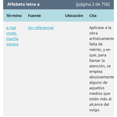
Alfabeto letra a
[página 2 de 756]
Término
Fuente
Ubicación
Cita
a mal
Sin referenciar
Aplícase a la
cristo,
obra
mucha
artísticamente
sangre
falta de
mérito, y en
que, para
llamar la
atención, se
emplea
abusivamente
alguno de
aquellos
medios que
están más al
alcance del
vulgo.