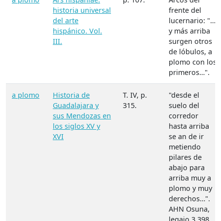
historia universal
frente del
del arte
lucernario: "…
hispánico. Vol.
y más arriba
III.
surgen otros
de lóbulos, a
plomo con los
primeros…".
a plomo
Historia de
T. IV, p.
"desde el
Guadalajara y
315.
suelo del
sus Mendozas en
corredor
los siglos XV y
hasta arriba
XVI
se an de ir
metiendo
pilares de
abajo para
arriba muy a
plomo y muy
derechos…".
AHN Osuna,
legajo 3.398,