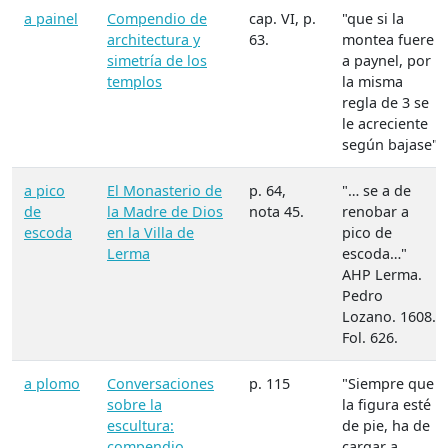
a painel
Compendio de
cap. VI, p.
"que si la
architectura y
63.
montea fuere
simetría de los
a paynel, por
templos
la misma
regla de 3 se
le acreciente
según bajase"
a pico
El Monasterio de
p. 64,
"… se a de
de
la Madre de Dios
nota 45.
renobar a
escoda
en la Villa de
pico de
Lerma
escoda…"
AHP Lerma.
Pedro
Lozano. 1608.
Fol. 626.
a plomo
Conversaciones
p. 115
"Siempre que
sobre la
la figura esté
escultura:
de pie, ha de
compendio
cargar a