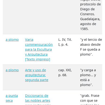
protocolo de
Diego de
Cisneros.
Guadalajara,
agosto de
1585.
a plomo
Varia
L. IV, Tit.
"y el tercio de
commensuración
I, p. 4.
abaxo desde
para la Escultura
F se queda a
y Arquitectura
plomo".
[Texto impreso]
a plomo
Arte y uso de
cap. XXI,
"y carga a
arquitectura:
p. 68.
plomo... y
segunda parte
está a
plomo".
a punta
Diccionario de
"grab. Frase
seca
las nobles artes
con que se