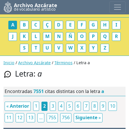
Archivo Azcárate
de vocabulario artístico
A
B
C
Ç
D
E
F
G
H
I
J
K
L
M
N
Ñ
O
P
Q
R
S
T
U
V
W
X
Y
Z
Inicio
/
Archivo Azcárate
/
Términos
/ Letra a
Letra:
a
a
Encontradas
7551
citas distintas con la letra
a
«
Anterior
1
2
3
4
5
6
7
8
9
10
11
12
13
...
755
756
Siguiente
»