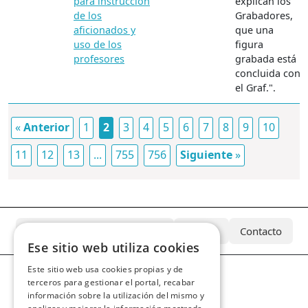
para instrucción
explican los
de los
Grabadores,
aficionados y
que una
uso de los
figura
profesores
grabada está
concluida con
el Graf.".
«
Anterior
1
2
3
4
5
6
7
8
9
10
11
12
13
...
755
756
Siguiente
»
¿Qué es el Archivo Azcárate?
Equipo
Contacto
Ese sitio web utiliza cookies
Este sitio web usa cookies propias y de
terceros para gestionar el portal, recabar
información sobre la utilización del mismo y