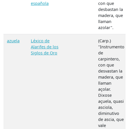
española
con que
desbastan la
madera, que
llaman
azolar".
azuela
Léxico de
(Carp.)
Alarifes de los
"Instrumento
Siglos de Oro
de
carpintero,
con que
desvastan la
madera, que
llaman
açolar.
Dixose
açuela, quasi
asciola,
diminutivo
de ascia, que
vale