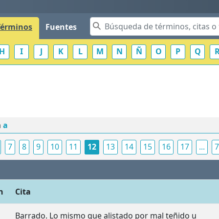
Términos
Fuentes
H
I
J
K
L
M
N
Ñ
O
P
Q
a
a
7
8
9
10
11
12
13
14
15
16
17
...
7
n
Cita
Barrado. Lo mismo que alistado por mal teñido u