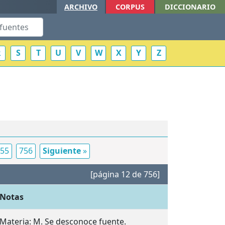
ARCHIVO
CORPUS
DICCIONARIO
R
S
T
U
V
W
X
Y
Z
55
756
Siguiente
»
[página 12 de 756]
Notas
Materia: M. Se desconoce fuente.