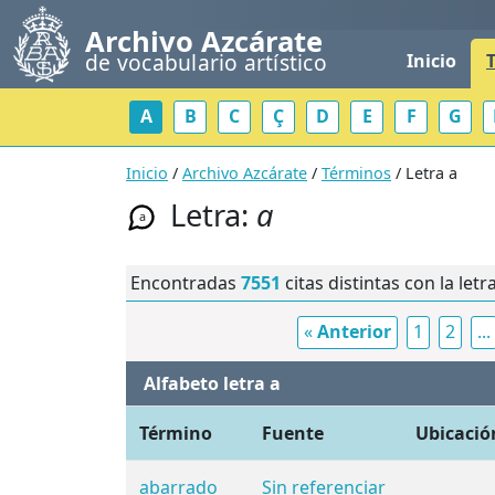
Archivo Azcárate
de vocabulario artístico
Inicio
A
B
C
Ç
D
E
F
G
Inicio
/
Archivo Azcárate
/
Términos
/ Letra a
Letra:
a
a
Encontradas
7551
citas distintas con la letr
«
Anterior
1
2
...
Alfabeto letra a
Término
Fuente
Ubicació
abarrado
Sin referenciar