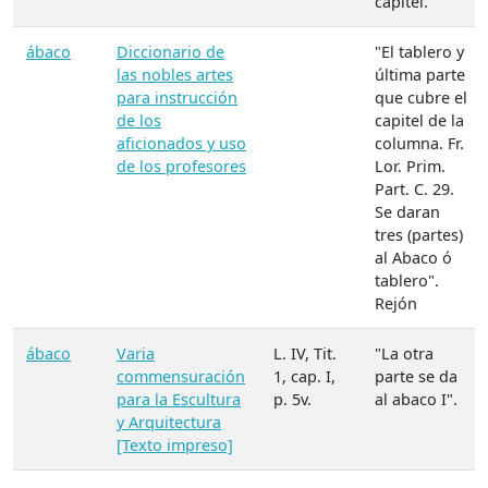
capitel.
ábaco
Diccionario de
"El tablero y
las nobles artes
última parte
para instrucción
que cubre el
de los
capitel de la
aficionados y uso
columna. Fr.
de los profesores
Lor. Prim.
Part. C. 29.
Se daran
tres (partes)
al Abaco ó
tablero".
Rejón
ábaco
Varia
L. IV, Tit.
"La otra
commensuración
1, cap. I,
parte se da
para la Escultura
p. 5v.
al abaco I".
y Arquitectura
[Texto impreso]