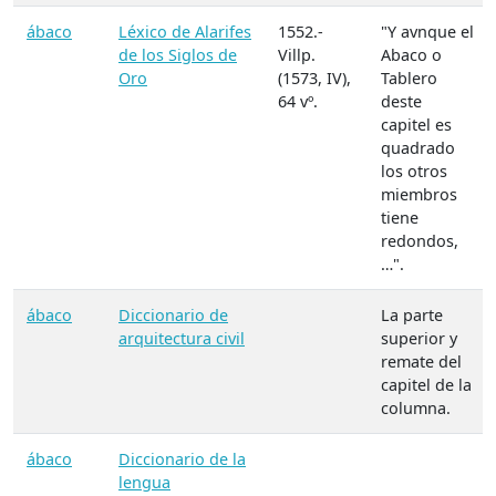
ábaco
Léxico de Alarifes
1552.-
"Y avnque el
de los Siglos de
Villp.
Abaco o
Oro
(1573, IV),
Tablero
64 vº.
deste
capitel es
quadrado
los otros
miembros
tiene
redondos,
…".
ábaco
Diccionario de
La parte
arquitectura civil
superior y
remate del
capitel de la
columna.
ábaco
Diccionario de la
lengua