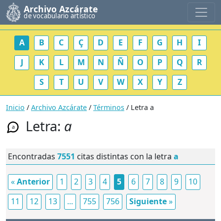
Archivo Azcárate
de vocabulario artístico
A
B
C
Ç
D
E
F
G
H
I
J
K
L
M
N
Ñ
O
P
Q
R
S
T
U
V
W
X
Y
Z
Inicio
/
Archivo Azcárate
/
Términos
/ Letra a
Letra:
a
a
Encontradas
7551
citas distintas con la letra
a
«
Anterior
1
2
3
4
5
6
7
8
9
10
11
12
13
...
755
756
Siguiente
»