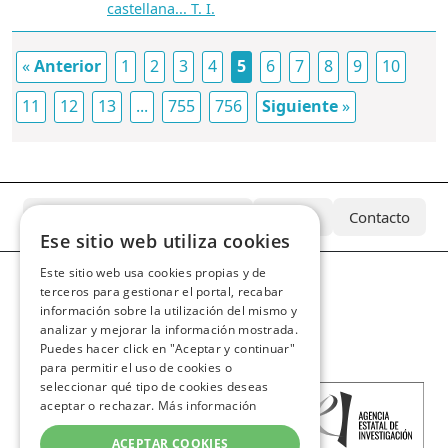
castellana... T. I.
«
Anterior
1
2
3
4
5
6
7
8
9
10
11
12
13
...
755
756
Siguiente
»
¿Qué es el Archivo Azcárate?
Equipo
Contacto
Ese sitio web utiliza cookies
Este sitio web usa cookies propias y de
terceros para gestionar el portal, recabar
información sobre la utilización del mismo y
analizar y mejorar la información mostrada.
Puedes hacer click en "Aceptar y continuar"
para permitir el uso de cookies o
seleccionar qué tipo de cookies deseas
aceptar o rechazar.
Más información
ACEPTAR COOKIES