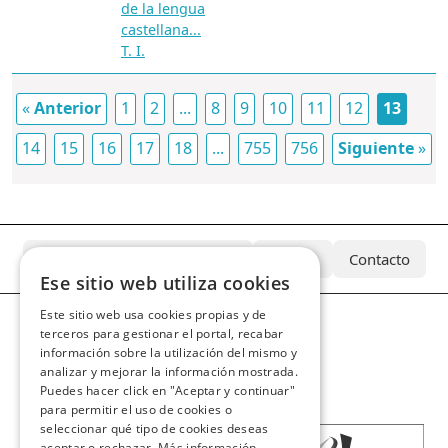
de la lengua
castellana...
T. I.
«
Anterior
1
2
...
8
9
10
11
12
13
14
15
16
17
18
...
755
756
Siguiente
»
¿Qué es el Archivo Azcárate?
Equipo
Contacto
Ese sitio web utiliza cookies
Este sitio web usa cookies propias y de
terceros para gestionar el portal, recabar
información sobre la utilización del mismo y
analizar y mejorar la información mostrada.
Puedes hacer click en "Aceptar y continuar"
para permitir el uso de cookies o
seleccionar qué tipo de cookies deseas
aceptar o rechazar.
Más información