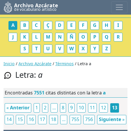
Archivo Azcárate
de vocabulario artístico
A
B
C
Ç
D
E
F
G
H
I
J
K
L
M
N
Ñ
O
P
Q
R
S
T
U
V
W
X
Y
Z
Inicio
/
Archivo Azcárate
/
Términos
/ Letra a
Letra:
a
a
Encontradas
7551
citas distintas con la letra
a
«
Anterior
1
2
...
8
9
10
11
12
13
14
15
16
17
18
...
755
756
Siguiente
»