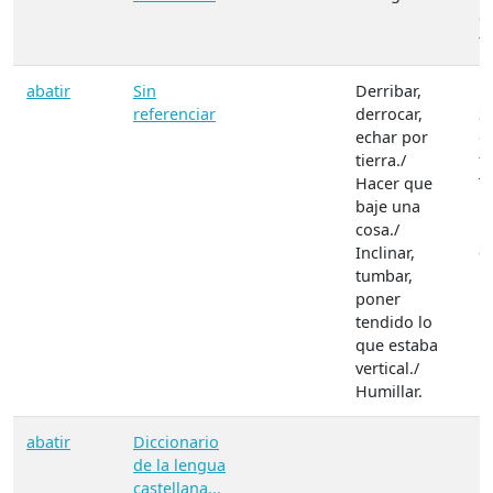
d
f
abatir
Sin
Derribar,
M
referenciar
derrocar,
S
echar por
d
tierra./
f
Hacer que
T
baje una
"
cosa./
b
Inclinar,
co
tumbar,
Hu
poner
tendido lo
que estaba
vertical./
Humillar.
abatir
Diccionario
M
de la lengua
castellana...