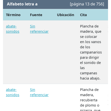
Alfabeto letra a
[página 13 de 756]
Término
Fuente
Ubicación
Cita
N
abate-
Sin
Plancha de
S
sonidos
referenciar
madera, que
d
se colocar
la
en los vanos
de los
campanarios
para dirigir
el sonido de
las
campanas
hacia abajo.
abate-
Sin
Plancha de
M
sonidos
referenciar
madera,
S
recubierta
d
de plomo o
f
pizarra, que
"J