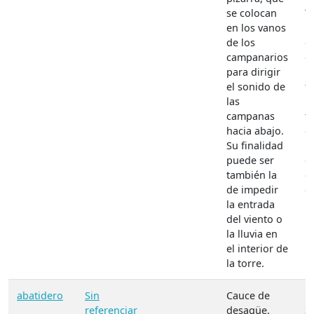
se colocan
T
en los vanos
"
de los
d
campanarios
o 
para dirigir
"
el sonido de
f
las
p
campanas
t
hacia abajo.
d
Su finalidad
l
puede ser
d
también la
o 
de impedir
e
la entrada
i
del viento o
la
la lluvia en
el interior de
la torre.
abatidero
Sin
Cauce de
M
referenciar
desagüe.
S