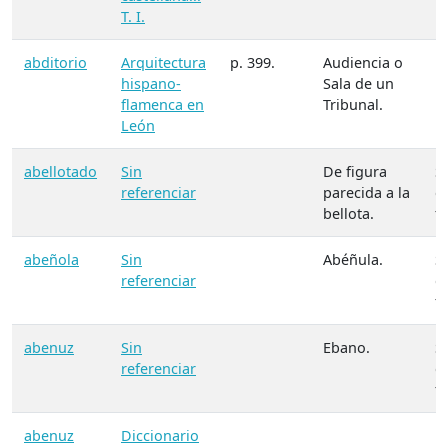
T. I.
abditorio
Arquitectura
p. 399.
Audiencia o
M
hispano-
Sala de un
flamenca en
Tribunal.
León
abellotado
Sin
De figura
S
referenciar
parecida a la
d
bellota.
f
abeñola
Sin
Abéñula.
S
referenciar
d
f
abenuz
Sin
Ebano.
S
referenciar
d
f
abenuz
Diccionario
M