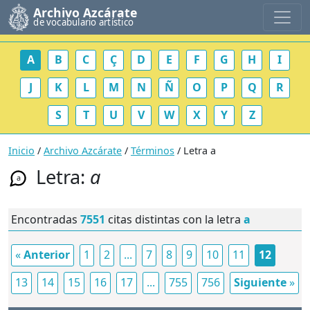
Archivo Azcárate
de vocabulario artístico
A
B
C
Ç
D
E
F
G
H
I
J
K
L
M
N
Ñ
O
P
Q
R
S
T
U
V
W
X
Y
Z
Inicio
/
Archivo Azcárate
/
Términos
/ Letra a
Letra:
a
a
Encontradas
7551
citas distintas con la letra
a
«
Anterior
1
2
...
7
8
9
10
11
12
13
14
15
16
17
...
755
756
Siguiente
»