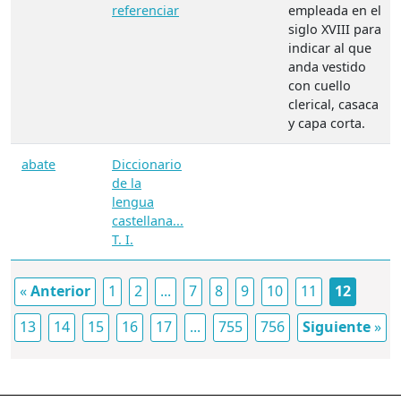
referenciar
empleada en el
siglo XVIII para
indicar al que
anda vestido
con cuello
clerical, casaca
y capa corta.
abate
Diccionario
de la
lengua
castellana...
T. I.
«
Anterior
1
2
...
7
8
9
10
11
12
13
14
15
16
17
...
755
756
Siguiente
»