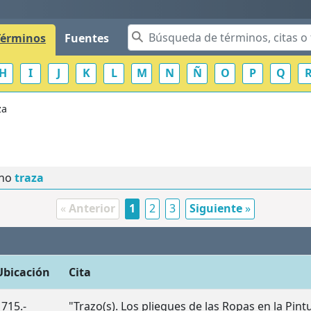
Términos
Fuentes
H
I
J
K
L
M
N
Ñ
O
P
Q
za
ino
traza
«
Anterior
1
2
3
Siguiente
»
Ubicación
Cita
1715.-
"Trazo(s). Los pliegues de las Ropas en la Pint