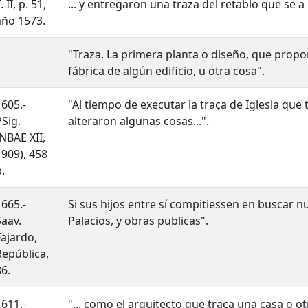
. II, p. 51,
... y entregaron una traza del retablo que se a 
año 1573.
"Traza. La primera planta o diseño, que propone
fábrica de algún edificio, u otra cosa".
1605.-
"Al tiempo de executar la traça de Iglesia que
PSig.
alteraron algunas cosas...".
(NBAE XII,
1909), 458
.
1665.-
Si sus hijos entre sí compitiessen en buscar 
Saav.
Palacios, y obras publicas".
Fajardo,
República,
86.
1611.-
"... como el arquitecto que traça una casa o ot