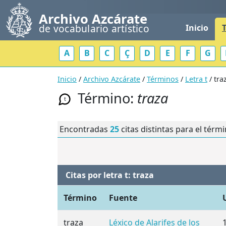
Archivo Azcárate
de vocabulario artístico
Inicio
A
B
C
Ç
D
E
F
G
Inicio
/
Archivo Azcárate
/
Términos
/
Letra t
/ tra
Término:
traza
t
Encontradas
25
citas distintas para el térm
Citas por letra t: traza
Término
Fuente
traza
Léxico de Alarifes de los