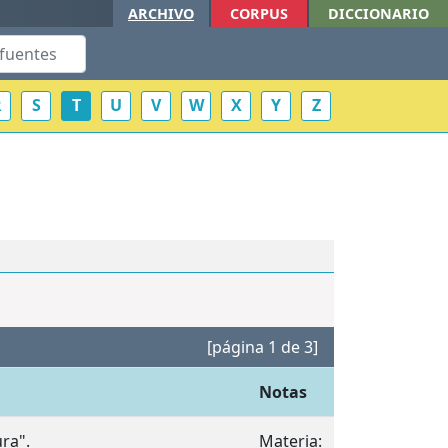
ARCHIVO
CORPUS
DICCIONARIO
R
S
T
U
V
W
X
Y
Z
[página 1 de 3]
Notas
ura".
Materia: