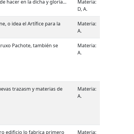
de hacer en la dicha y gloria...
Materia:
D, A.
, o idea el Artífice para la
Materia:
A.
 truxo Pachote, también se
Materia:
A.
nuevas trazasm y materias de
Materia:
A.
ro edificio lo fabrica primero
Materia: