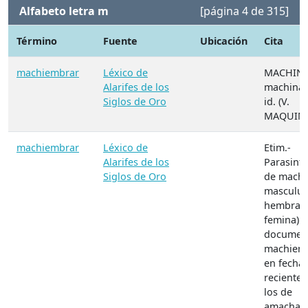
Alfabeto letra m
[página 4 de 315]
Término
Fuente
Ubicación
Cita
machiembrar
Léxico de
MACHINA,
Alarifes de los
machinac
Siglos de Oro
id. (V.
MAQUINA
machiembrar
Léxico de
Etim.-
Alarifes de los
Parasinté
Siglos de Oro
de macho 
masculus
hembra (l
femina). 
documen
machiem
en fecha
reciente, 
los de
amacham