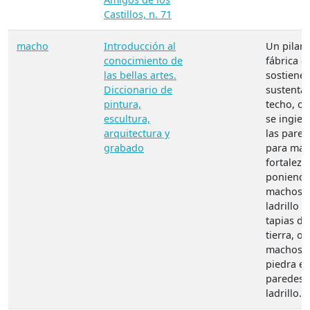
Castillos, n. 71
macho
Introducción al
Un pilar 
conocimiento de
fábrica q
las bellas artes.
sostiene 
Diccionario de
sustenta 
pintura,
techo, o 
escultura,
se ingier
arquitectura y
las pared
grabado
para may
fortaleza
poniend
machos 
ladrillo e
tapias de
tierra, o
machos 
piedra en
paredes 
ladrillo.