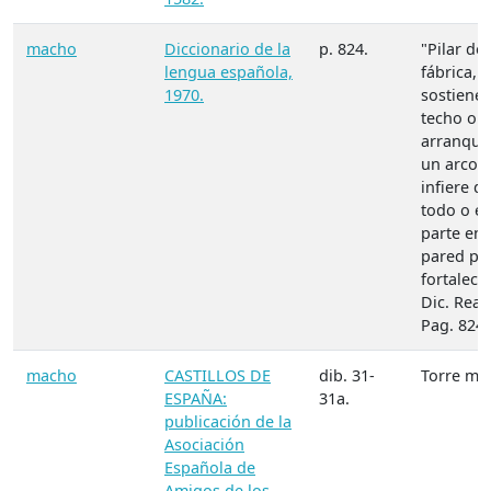
macho
Diccionario de la
p. 824.
"Pilar de
lengua española,
fábrica, 
1970.
sostiene
techo o 
arranque
un arco, 
infiere de
todo o e
parte en
pared pa
fortalecer
Dic. Real
Pag. 824.
macho
CASTILLOS DE
dib. 31-
Torre may
ESPAÑA:
31a.
publicación de la
Asociación
Española de
Amigos de los