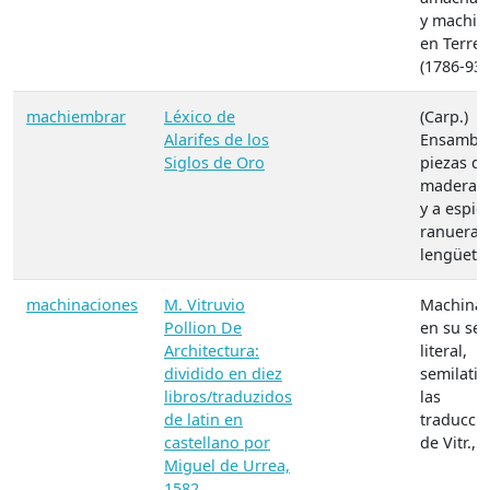
y machim
en Terrer
(1786-93)
machiembrar
Léxico de
(Carp.)
Alarifes de los
Ensambla
Siglos de Oro
piezas de
madera a
y a espig
ranuera 
lengüeta.
machinaciones
M. Vitruvio
Machinac
Pollion De
en su sen
Architectura:
literal,
dividido en diez
semilatin
libros/traduzidos
las
de latin en
traducci
castellano por
de Vitr., 
Miguel de Urrea,
1582.