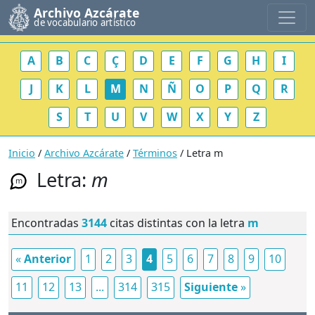
Archivo Azcárate
de vocabulario artístico
A
B
C
Ç
D
E
F
G
H
I
J
K
L
M
N
Ñ
O
P
Q
R
S
T
U
V
W
X
Y
Z
Inicio
/
Archivo Azcárate
/
Términos
/ Letra m
Letra:
m
m
Encontradas
3144
citas distintas con la letra
m
«
Anterior
1
2
3
4
5
6
7
8
9
10
11
12
13
...
314
315
Siguiente
»