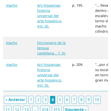
macho
Ars hispaniae:
p. 195.
"… llevar
historia
dentro s
universal del
escalera 
arte hispánico.
torno de
Vol. III.
macho
cilíndric
macho
Diccionario de la
lengua
castellana... T. IV.
macho
Ars hispaniae:
p. 209.
"…por de
historia
su escale
universal del
en torno
arte hispánico.
gran mac
Vol. III.
«
Anterior
1
2
3
4
5
6
7
8
9
10
11
12
13
...
314
315
Siguiente
»