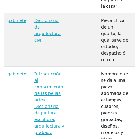
la casa"
gabinete
Diccionario
Pieza chica
M
de
de un
A
arquitectura
quarto, la
civil
qual sirve de
estudio,
despacho ó
retrete.
gabinete
Introducción
Nombre que
M
al
se da a una
A
conocimiento
pieza
T
de las bellas
adornada de
e
artes.
estampas,
f
Diccionario
cuadros,
"
de pintura,
piedras
escultura,
grabadas,
arquitectura y
diseños,
grabado
modelos y
otras