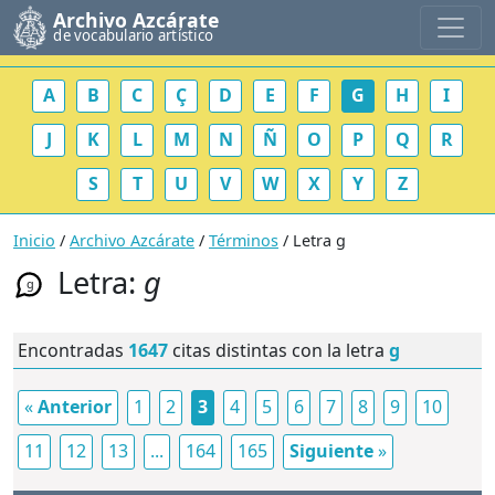
Archivo Azcárate
de vocabulario artístico
A
B
C
Ç
D
E
F
G
H
I
J
K
L
M
N
Ñ
O
P
Q
R
S
T
U
V
W
X
Y
Z
Inicio
/
Archivo Azcárate
/
Términos
/ Letra g
Letra:
g
g
Encontradas
1647
citas distintas con la letra
g
«
Anterior
1
2
3
4
5
6
7
8
9
10
11
12
13
...
164
165
Siguiente
»