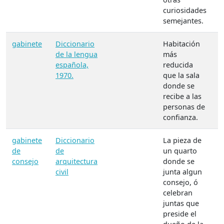
curiosidades
semejantes.
gabinete
Diccionario
Habitación
M
de la lengua
más
A
española,
reducida
1970.
que la sala
donde se
recibe a las
personas de
confianza.
gabinete
Diccionario
La pieza de
M
de
de
un quarto
A
consejo
arquitectura
donde se
civil
junta algun
consejo, ó
celebran
juntas que
preside el