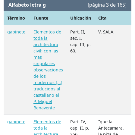
Alfabeto letra g
[página 3 de 165]
Término
Fuente
Ubicación
Cita
N
gabinete
Elementos de
Part. II,
V. SALA.
M
toda la
sec. I,
A
architectura
cap. III, p.
civil: con las
60.
mas
singulares
observaciones
de los
modernos [...]
traducidos al
castellano el
P. Miguel
Benavente
gabinete
Elementos de
Part. IV,
"que la
M
toda la
cap. II, p.
Antecamara,
A
architectura
256.
la piza de