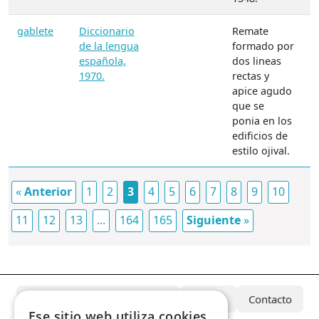
gablete
Diccionario
Remate
M
de la lengua
formado por
A
española,
dos lineas
1970.
rectas y
apice agudo
que se
ponia en los
edificios de
estilo ojival.
«
Anterior
1
2
3
4
5
6
7
8
9
10
11
12
13
...
164
165
Siguiente
»
¿Qué es el Archivo Azcárate?
Equipo
Contacto
Ese sitio web utiliza cookies