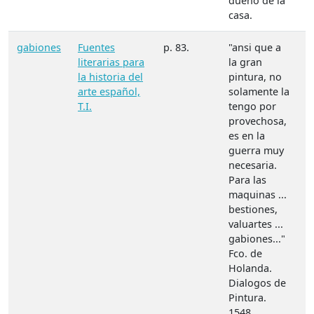
dueño de la
casa.
gabiones
Fuentes
p. 83.
"ansi que a
M
literarias para
la gran
A
la historia del
pintura, no
arte español,
solamente la
T.I.
tengo por
provechosa,
es en la
guerra muy
necesaria.
Para las
maquinas ...
bestiones,
valuartes ...
gabiones..."
Fco. de
Holanda.
Dialogos de
Pintura.
1548.