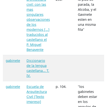
civil: con las
parada, la
mas
Alcoba, y el
singulares
Gavinete
observaciones
esten en
de los
una misma
modernos [...]
fila"
traducidos al
castellano el
P. Miguel
Benavente
gabinete
Diccionario
M
de la lengua
A
castellana... T.
IV.
gabinete
Escuela de
p. 104.
"los
M
Arquitectura
gabinetes
A
Civil [Texto
deben estar
impreso]
en los
angulos de