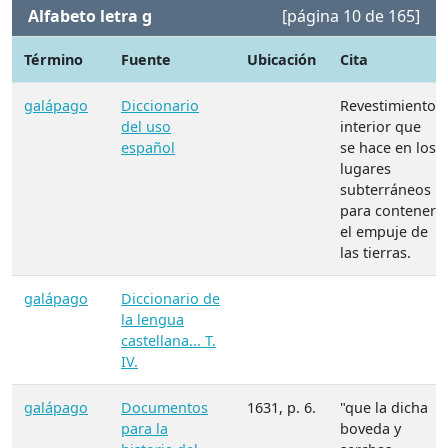
Alfabeto letra g
[página 10 de 165]
Término
Fuente
Ubicación
Cita
galápago
Diccionario
Revestimiento
del uso
interior que
español
se hace en los
lugares
subterráneos
para contener
el empuje de
las tierras.
galápago
Diccionario de
la lengua
castellana... T.
IV.
galápago
Documentos
1631, p. 6.
"que la dicha
para la
boveda y