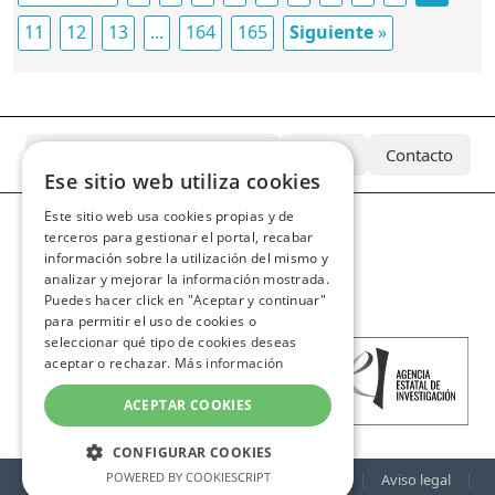
11
12
13
...
164
165
Siguiente
»
¿Qué es el Archivo Azcárate?
Equipo
Contacto
Ese sitio web utiliza cookies
Este sitio web usa cookies propias y de
terceros para gestionar el portal, recabar
información sobre la utilización del mismo y
analizar y mejorar la información mostrada.
Puedes hacer click en "Aceptar y continuar"
para permitir el uso de cookies o
seleccionar qué tipo de cookies deseas
aceptar o rechazar.
Más información
ACEPTAR COOKIES
CONFIGURAR COOKIES
POWERED BY COOKIESCRIPT
©
Real Academia de Bellas Artes de San Fernando
|
Aviso legal
|
COOKIES DE RENDIMIENTO