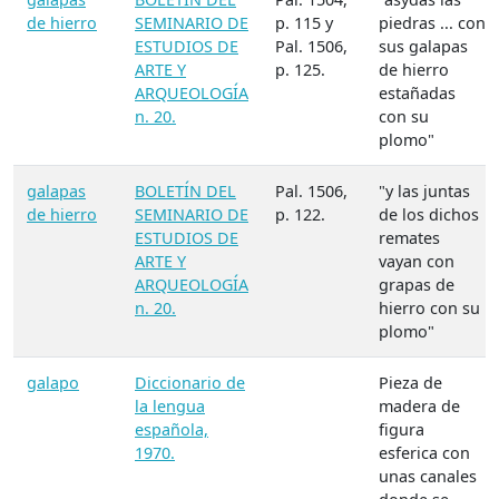
de hierro
SEMINARIO DE
p. 115 y
piedras ... con
ESTUDIOS DE
Pal. 1506,
sus galapas
ARTE Y
p. 125.
de hierro
ARQUEOLOGÍA
estañadas
n. 20.
con su
plomo"
galapas
BOLETÍN DEL
Pal. 1506,
"y las juntas
de hierro
SEMINARIO DE
p. 122.
de los dichos
ESTUDIOS DE
remates
ARTE Y
vayan con
ARQUEOLOGÍA
grapas de
n. 20.
hierro con su
plomo"
galapo
Diccionario de
Pieza de
la lengua
madera de
española,
figura
1970.
esferica con
unas canales