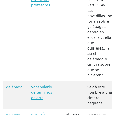
profesores
Part. C. 46.
Las
bovedillas...se
forjan sobre
galápagos,
dando en
ellos la vuelta
que
quisieres... Y
asi el
galápago o
cimbra sobre
que se
hicieren".
galápago
Vocabulario
Se dá este
de términos
nombre a una
de arte
cimbra
pequeña.
galapas
BOLETÍN DEL
Pal. 1504,
"asydas las