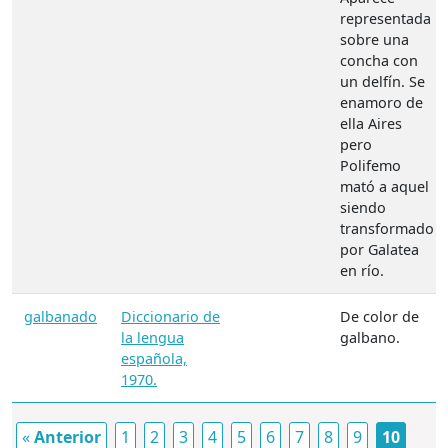
representada
sobre una
concha con
un delfín. Se
enamoro de
ella Aires
pero
Polifemo
mató a aquel
siendo
transformado
por Galatea
en río.
galbanado
Diccionario de
De color de
la lengua
galbano.
española,
1970.
«
Anterior
1
2
3
4
5
6
7
8
9
10