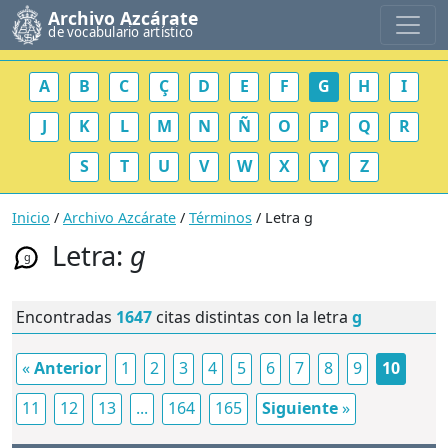
Archivo Azcárate
de vocabulario artístico
A
B
C
Ç
D
E
F
G
H
I
J
K
L
M
N
Ñ
O
P
Q
R
S
T
U
V
W
X
Y
Z
Inicio
/
Archivo Azcárate
/
Términos
/ Letra g
Letra:
g
g
Encontradas
1647
citas distintas con la letra
g
«
Anterior
1
2
3
4
5
6
7
8
9
10
11
12
13
...
164
165
Siguiente
»