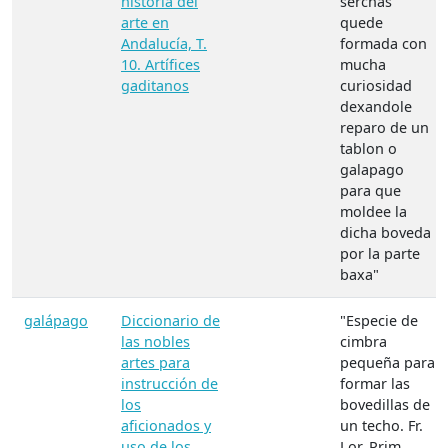
historia del
serchas
arte en
quede
Andalucía, T.
formada con
10. Artífices
mucha
gaditanos
curiosidad
dexandole
reparo de un
tablon o
galapago
para que
moldee la
dicha boveda
por la parte
baxa"
galápago
Diccionario de
"Especie de
las nobles
cimbra
artes para
pequeña para
instrucción de
formar las
los
bovedillas de
aficionados y
un techo. Fr.
uso de los
Lor. Prim.