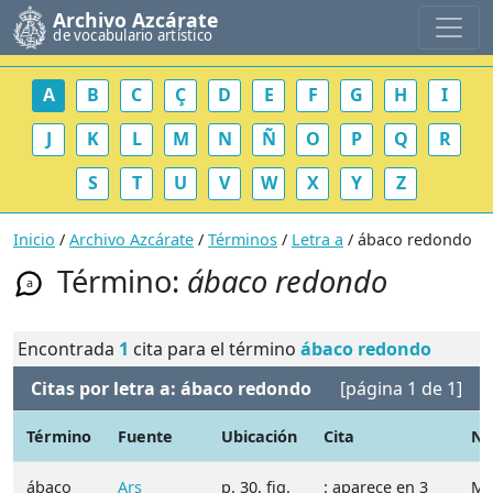
Archivo Azcárate
de vocabulario artístico
A
B
C
Ç
D
E
F
G
H
I
J
K
L
M
N
Ñ
O
P
Q
R
S
T
U
V
W
X
Y
Z
Inicio
/
Archivo Azcárate
/
Términos
/
Letra a
/ ábaco redondo
Término:
ábaco redondo
a
Encontrada
1
cita para el término
ábaco redondo
Citas por letra a: ábaco redondo
[página 1 de 1]
Término
Fuente
Ubicación
Cita
No
ábaco
Ars
p. 30, fig.
: aparece en 3
Ma