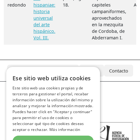
redondo
hispaniae:
18.
capiteles
A.
historia
campaniformes,
universal
aprovechados
del arte
en la mezquita
hispánico.
de Cordoba, de
Vol. III.
Abderraman I.
¿Qué es el Archivo Azcárate?
Equipo
Contacto
Ese sitio web utiliza cookies
Este sitio web usa cookies propias y de
terceros para gestionar el portal, recabar
información sobre la utilización del mismo y
analizar y mejorar la información mostrada.
Puedes hacer click en "Aceptar y continuar"
para permitir el uso de cookies o
seleccionar qué tipo de cookies deseas
aceptar o rechazar.
Más información