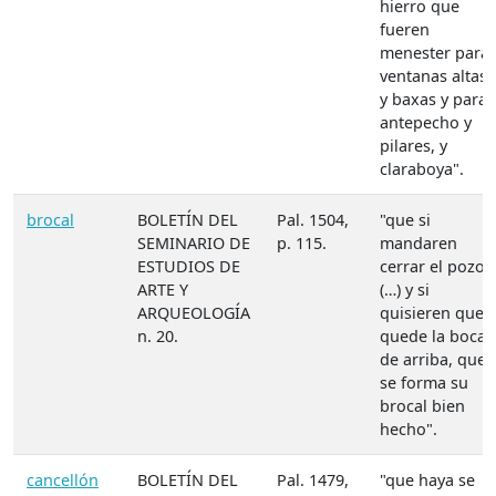
hierro que
fueren
menester para
ventanas altas
y baxas y para
antepecho y
pilares, y
claraboya".
brocal
BOLETÍN DEL
Pal. 1504,
"que si
SEMINARIO DE
p. 115.
mandaren
ESTUDIOS DE
cerrar el pozo
ARTE Y
(…) y si
ARQUEOLOGÍA
quisieren que
n. 20.
quede la boca
de arriba, que
se forma su
brocal bien
hecho".
cancellón
BOLETÍN DEL
Pal. 1479,
"que haya se