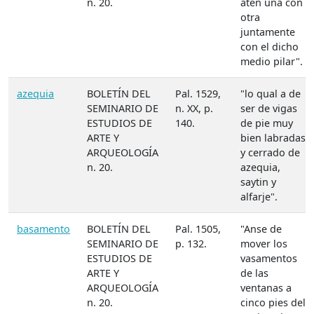
n. 20.
aten una con
otra
juntamente
con el dicho
medio pilar".
azequia
BOLETÍN DEL
Pal. 1529,
"lo qual a de
SEMINARIO DE
n. XX, p.
ser de vigas
ESTUDIOS DE
140.
de pie muy
ARTE Y
bien labradas
ARQUEOLOGÍA
y cerrado de
n. 20.
azequia,
saytin y
alfarje".
basamento
BOLETÍN DEL
Pal. 1505,
"Anse de
SEMINARIO DE
p. 132.
mover los
ESTUDIOS DE
vasamentos
ARTE Y
de las
ARQUEOLOGÍA
ventanas a
n. 20.
cinco pies del