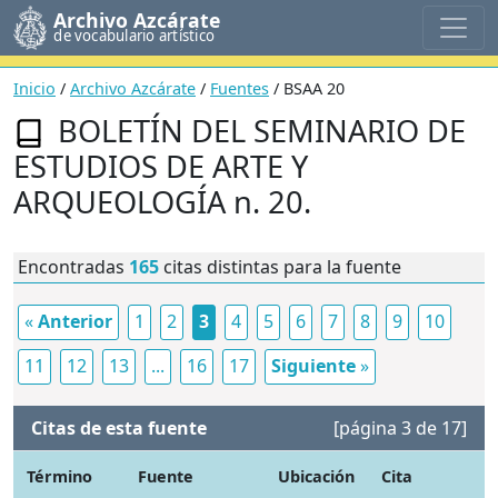
Archivo Azcárate
de vocabulario artístico
Inicio
/
Archivo Azcárate
/
Fuentes
/ BSAA 20
BOLETÍN DEL SEMINARIO DE
ESTUDIOS DE ARTE Y
ARQUEOLOGÍA n. 20.
Encontradas
165
citas distintas para la fuente
«
Anterior
1
2
3
4
5
6
7
8
9
10
11
12
13
...
16
17
Siguiente
»
Citas de esta fuente
[página 3 de 17]
Término
Fuente
Ubicación
Cita