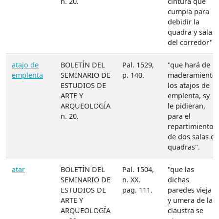
n. 20.
cintura que
cumpla para
debidir la
quadra y sala
del corredor".
atajo de
BOLETÍN DEL
Pal. 1529,
"que hará de
emplenta
SEMINARIO DE
p. 140.
maderamiento
ESTUDIOS DE
los atajos de
ARTE Y
emplenta, sy
ARQUEOLOGÍA
le pidieran,
n. 20.
para el
repartimiento
de dos salas o
quadras".
atar
BOLETÍN DEL
Pal. 1504,
"que las
SEMINARIO DE
n. XX,
dichas
ESTUDIOS DE
pag. 111.
paredes vieja
ARTE Y
y umera de la
ARQUEOLOGÍA
claustra se