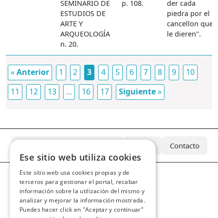
SEMINARIO DE
p. 108.
der cada
ESTUDIOS DE
piedra por el
ARTE Y
cancellon que
ARQUEOLOGÍA
le dieren".
n. 20.
«
Anterior
1
2
3
4
5
6
7
8
9
10
11
12
13
...
16
17
Siguiente
»
¿Qué es el Archivo Azcárate?
Equipo
Contacto
Ese sitio web utiliza cookies
Este sitio web usa cookies propias y de
terceros para gestionar el portal, recabar
información sobre la utilización del mismo y
analizar y mejorar la información mostrada.
Puedes hacer click en "Aceptar y continuar"