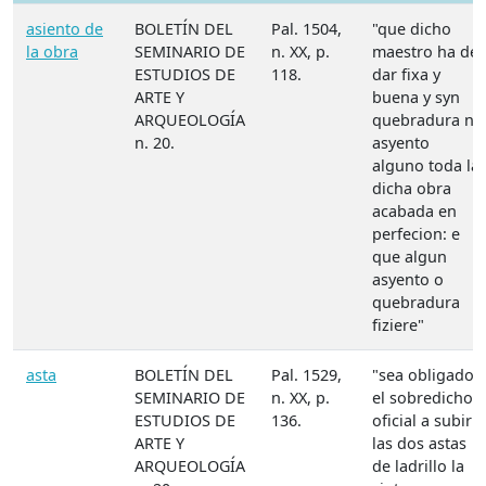
asiento de
BOLETÍN DEL
Pal. 1504,
"que dicho
la obra
SEMINARIO DE
n. XX, p.
maestro ha de
ESTUDIOS DE
118.
dar fixa y
ARTE Y
buena y syn
ARQUEOLOGÍA
quebradura ni
n. 20.
asyento
alguno toda la
dicha obra
acabada en
perfecion: e
que algun
asyento o
quebradura
fiziere"
asta
BOLETÍN DEL
Pal. 1529,
"sea obligado
SEMINARIO DE
n. XX, p.
el sobredicho
ESTUDIOS DE
136.
oficial a subir
ARTE Y
las dos astas
ARQUEOLOGÍA
de ladrillo la