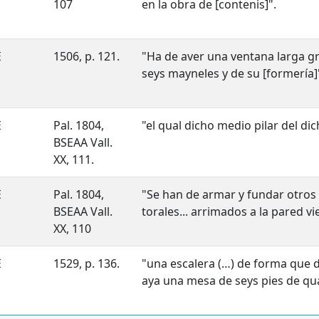
107
en la obra de [contenis]".
E
1506, p. 121.
"Ha de aver una ventana larga g
seys mayneles y de su [formería]
E
Pal. 1804,
"el qual dicho medio pilar del dic
BSEAA Vall.
XX, 111.
E
Pal. 1804,
"Se han de armar y fundar otros
BSEAA Vall.
torales... arrimados a la pared vie
XX, 110
E
1529, p. 136.
"una escalera (…) de forma que 
aya una mesa de seys pies de qu