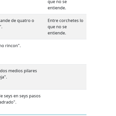
que no se
entiende.
rande de quatro o
Entre corchetes lo
".
que no se
entiende.
ho rincon".
 dos medios pilares
ja".
de seys en seys pasos
adrado".