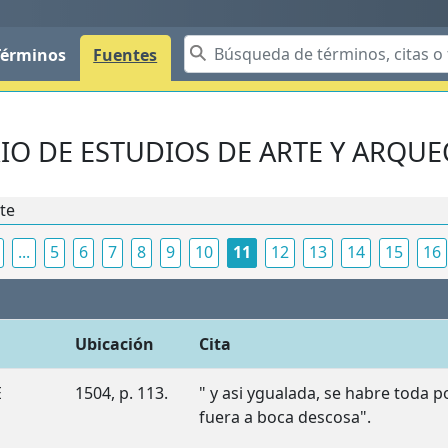
Términos
Fuentes
IO DE ESTUDIOS DE ARTE Y ARQUEO
nte
...
5
6
7
8
9
10
11
12
13
14
15
16
Ubicación
Cita
E
1504, p. 113.
" y asi ygualada, se habre toda p
fuera a boca descosa".