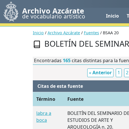
Archivo Azcárate
de vocabulario artístico
Inicio
Inicio
/
Archivo Azcárate
/
Fuentes
/ BSAA 20
BOLETÍN DEL SEMINAR
Encontradas
165
citas distintas para la fue
«
Anterior
1
2
Citas de esta fuente
Término
Fuente
labra a
BOLETÍN DEL SEMINARIO D
boca
ESTUDIOS DE ARTE Y
ARQUEOLOGÍA n. 20.