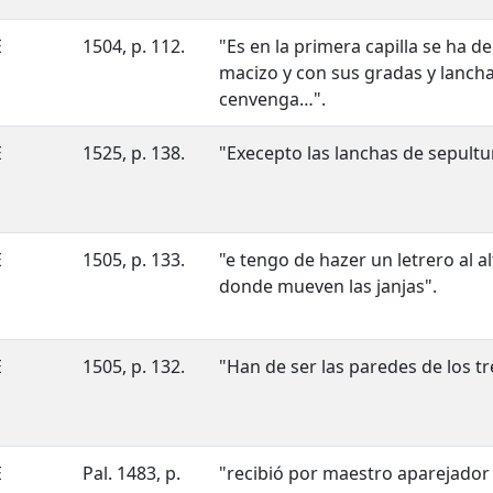
E
1504, p. 112.
"Es en la primera capilla se ha de
macizo y con sus gradas y lanch
cenvenga…".
E
1525, p. 138.
"Execepto las lanchas de sepultu
E
1505, p. 133.
"e tengo de hazer un letrero al al
donde mueven las janjas".
E
1505, p. 132.
"Han de ser las paredes de los tr
E
Pal. 1483, p.
"recibió por maestro aparejador 