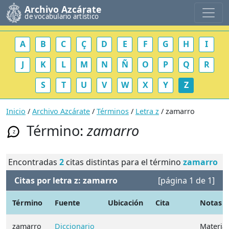
Archivo Azcárate
de vocabulario artístico
A
B
C
Ç
D
E
F
G
H
I
J
K
L
M
N
Ñ
O
P
Q
R
S
T
U
V
W
X
Y
Z
Inicio
/
Archivo Azcárate
/
Términos
/
Letra z
/ zamarro
Término:
zamarro
z
Encontradas
2
citas distintas para el término
zamarro
Citas por letra z: zamarro
[página 1 de 1]
Término
Fuente
Ubicación
Cita
Notas
zamarro
Diccionario
Materia: