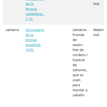
de la
Ind.
lengua
castellana...
T. VI.
zamarro
Diccionario
Zamarra.
Materia:
de la
Prenda
Ind.
lengua
de
española,
vestir./
1970.
Piel de
cordero./
Especie
de
zahones,
que se
usan
para
montar a
caballo.