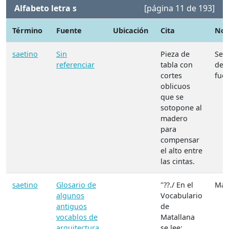
Alfabeto letra s
[página 11 de 193]
Término
Fuente
Ubicación
Cita
Not
saetino
Sin
Pieza de
Se
referenciar
tabla con
des
cortes
fuen
oblicuos
que se
sotopone al
madero
para
compensar
el alto entre
las cintas.
saetino
Glosario de
"??./ En el
Mate
algunos
Vocabulario
antiguos
de
vocablos de
Matallana
arquitectura
se lee: