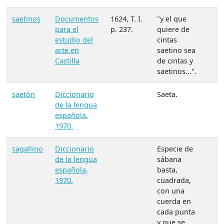
saetinos
Documentos
1624, T. I.
"y el que
para el
p. 237.
quiere de
estudio del
cintas
arte en
saetino sea
Castilla
de cintas y
saetinos...".
saetón
Diccionario
Saeta.
de la lengua
española,
1970.
sagallino
Diccionario
Especie de
de la lengua
sábana
española,
basta,
1970.
cuadrada,
con una
cuerda en
cada punta
y que se