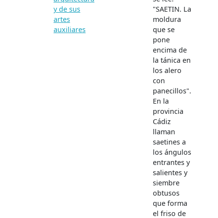
y de sus
"SAETIN. La
artes
moldura
auxiliares
que se
pone
encima de
la tánica en
los alero
con
panecillos".
En la
provincia
Cádiz
llaman
saetines a
los ángulos
entrantes y
salientes y
siembre
obtusos
que forma
el friso de