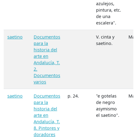
azulejos,
pintura, etc.
de una
escalera".
saetino
Documentos
V. cinta y
Mate
para la
saetino.
historia del
arte en
Andalucía, T.
2.
Documentos
varios
saetino
Documentos
p. 24.
"e gotelas
Mate
para la
de negro
historia del
asymismo
arte en
el saetino".
Andalucía, T.
8. Pintores y
doradores