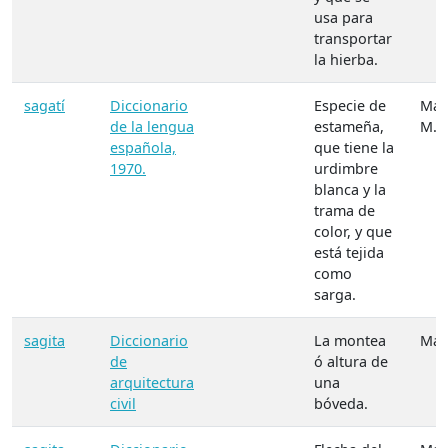
usa para
transportar
la hierba.
sagatí
Diccionario
Especie de
Mate
de la lengua
estameña,
M.
española,
que tiene la
1970.
urdimbre
blanca y la
trama de
color, y que
está tejida
como
sarga.
sagita
Diccionario
La montea
Mate
de
ó altura de
arquitectura
una
civil
bóveda.