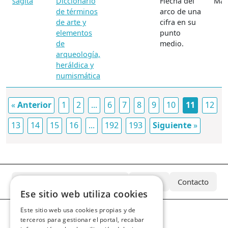
sagita
Diccionario
Flecha del
Mate
de términos
arco de una
de arte y
cifra en su
elementos
punto
de
medio.
arqueología,
heráldica y
numismática
«
Anterior
1
2
...
6
7
8
9
10
11
12
13
14
15
16
...
192
193
Siguiente
»
¿Qué es el Archivo Azcárate?
Equipo
Contacto
Ese sitio web utiliza cookies
Este sitio web usa cookies propias y de
terceros para gestionar el portal, recabar