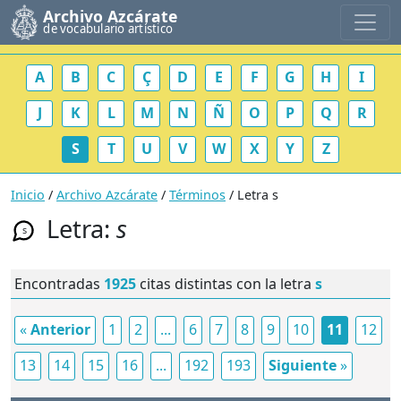
Archivo Azcárate
de vocabulario artístico
A
B
C
Ç
D
E
F
G
H
I
J
K
L
M
N
Ñ
O
P
Q
R
S
T
U
V
W
X
Y
Z
Inicio
/
Archivo Azcárate
/
Términos
/ Letra s
Letra:
s
s
Encontradas
1925
citas distintas con la letra
s
«
Anterior
1
2
...
6
7
8
9
10
11
12
13
14
15
16
...
192
193
Siguiente
»