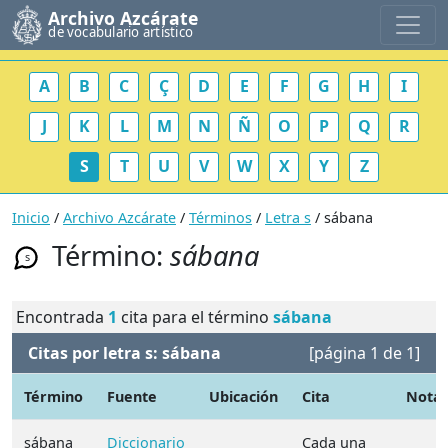
Archivo Azcárate
de vocabulario artístico
A
B
C
Ç
D
E
F
G
H
I
J
K
L
M
N
Ñ
O
P
Q
R
S
T
U
V
W
X
Y
Z
Inicio
/
Archivo Azcárate
/
Términos
/
Letra s
/ sábana
Término:
sábana
s
Encontrada
1
cita para el término
sábana
Citas por letra s: sábana
[página 1 de 1]
Término
Fuente
Ubicación
Cita
Nota
sábana
Diccionario
Cada una