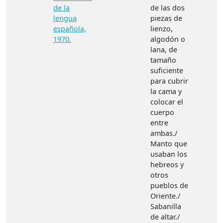
de la
de las dos
lengua
piezas de
española,
lienzo,
1970.
algodón o
lana, de
tamaño
suficiente
para cubrir
la cama y
colocar el
cuerpo
entre
ambas./
Manto que
usaban los
hebreos y
otros
pueblos de
Oriente./
Sabanilla
de altar./