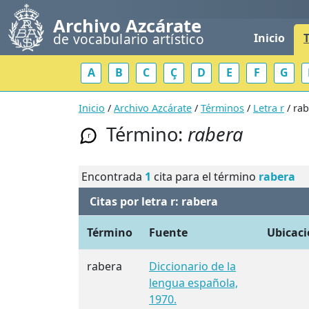
Archivo Azcárate
de vocabulario artístico
Inicio
A
B
C
Ç
D
E
F
G
Inicio
/
Archivo Azcárate
/
Términos
/
Letra r
/ ra
Término:
rabera
r
Encontrada
1
cita para el término
rabera
Citas por letra r: rabera
Término
Fuente
Ubicac
rabera
Diccionario de la
lengua española,
1970.