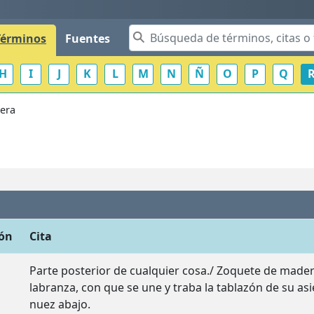
Términos
Fuentes
H
I
J
K
L
M
N
Ñ
O
P
Q
bera
ión
Cita
Parte posterior de cualquier cosa./ Zoquete de mader
labranza, con que se une y traba la tablazón de su asie
nuez abajo.