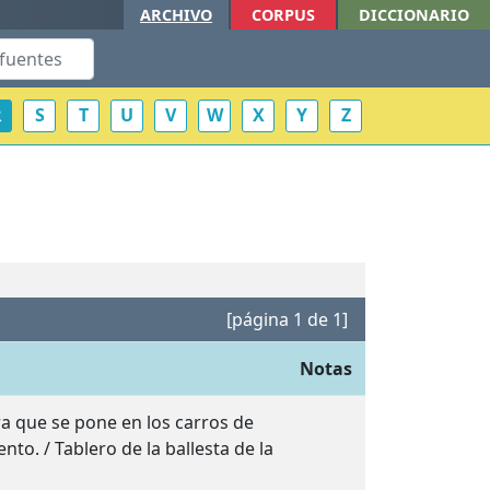
ARCHIVO
CORPUS
DICCIONARIO
R
S
T
U
V
W
X
Y
Z
[página 1 de 1]
Notas
a que se pone en los carros de
nto. / Tablero de la ballesta de la