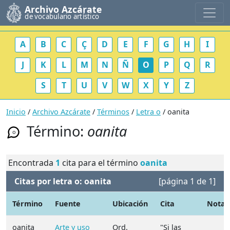
Archivo Azcárate
de vocabulario artístico
A
B
C
Ç
D
E
F
G
H
I
J
K
L
M
N
Ñ
O
P
Q
R
S
T
U
V
W
X
Y
Z
Inicio
/
Archivo Azcárate
/
Términos
/
Letra o
/ oanita
Término:
oanita
o
Encontrada
1
cita para el término
oanita
Citas por letra o: oanita
[página 1 de 1]
Término
Fuente
Ubicación
Cita
Notas
oanita
Arte y uso
Ord.
"Si las