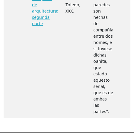
de
Toledo,
paredes
arquitectura:
XXX.
son
segunda
hechas
parte
de
compañía
entre dos
homes, e
si tuviese
dichas
oanita,
que
estado
aquesto
señal,
que es de
ambas
las
partes".