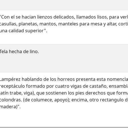
"Con el se hacian lienzos delicados, llamados lisos, para verl
casullas, planetas, mantos, manteles para mesa y altar, cort
una calidad superior".
Tela hecha de lino.
Lampérez hablando de los horreos presenta esta nomenclat
receptáculo formado por cuatro vigas de castaño, ensambla
latín trabe, viga), que sostienen los pies derechos que fo
colondras. (de columece, apoyo); encima, otro rectangulo d
madera)".