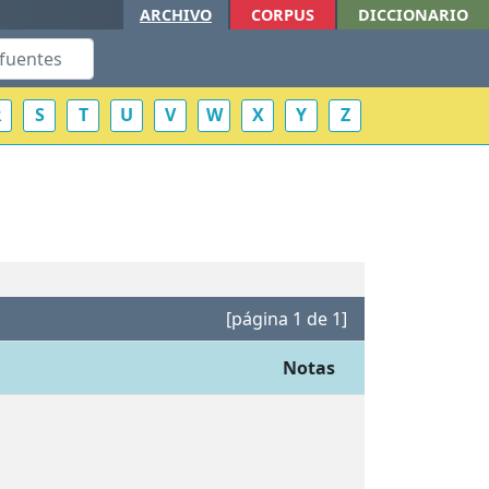
ARCHIVO
CORPUS
DICCIONARIO
R
S
T
U
V
W
X
Y
Z
[página 1 de 1]
Notas