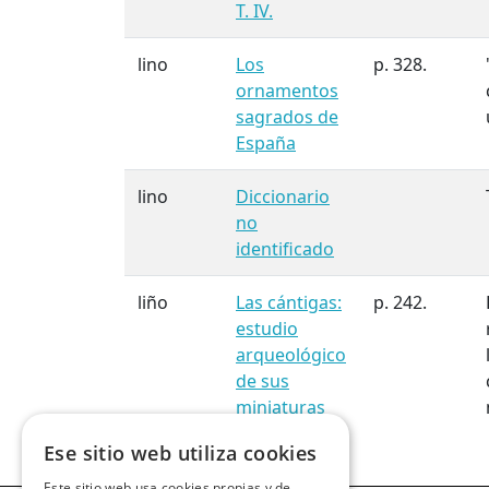
T. IV.
lino
Los
p. 328.
ornamentos
sagrados de
España
lino
Diccionario
no
identificado
liño
Las cántigas:
p. 242.
estudio
arqueológico
de sus
miniaturas
Ese sitio web utiliza cookies
Este sitio web usa cookies propias y de