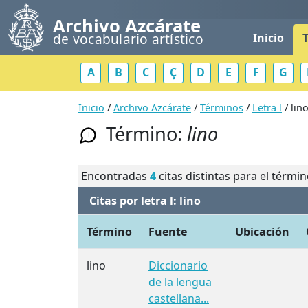
Archivo Azcárate
de vocabulario artístico
Inicio
A
B
C
Ç
D
E
F
G
Inicio
/
Archivo Azcárate
/
Términos
/
Letra l
/ lin
Término:
lino
l
Encontradas
4
citas distintas para el térmi
Citas por letra l: lino
Término
Fuente
Ubicación
lino
Diccionario
de la lengua
castellana...