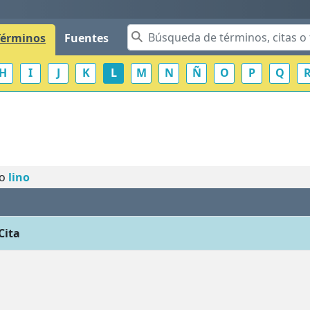
Términos
Fuentes
H
I
J
K
L
M
N
Ñ
O
P
Q
o
no
lino
Cita