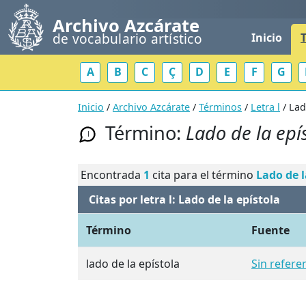
Archivo Azcárate
de vocabulario artístico
Inicio
A
B
C
Ç
D
E
F
G
Inicio
/
Archivo Azcárate
/
Términos
/
Letra l
/ Lad
Término:
Lado de la epí
l
Encontrada
1
cita para el término
Lado de l
Citas por letra l: Lado de la epístola
Término
Fuente
lado de la epístola
Sin refere