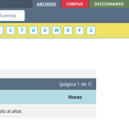
ARCHIVO
CORPUS
DICCIONARIO
R
S
T
U
V
W
X
Y
Z
[página 1 de 1]
Notas
o al altar.