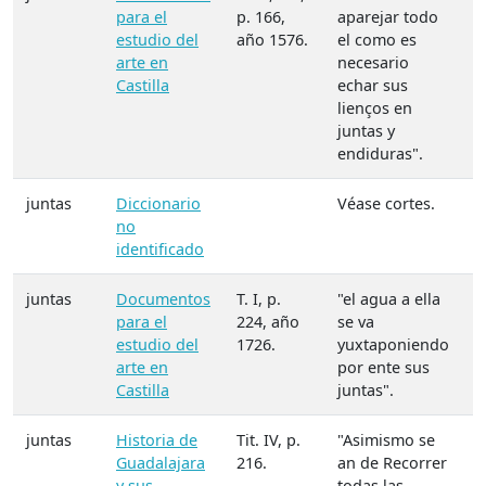
para el
p. 166,
aparejar todo
estudio del
año 1576.
el como es
arte en
necesario
Castilla
echar sus
lienços en
juntas y
endiduras".
juntas
Diccionario
Véase cortes.
no
identificado
juntas
Documentos
T. I, p.
"el agua a ella
para el
224, año
se va
estudio del
1726.
yuxtaponiendo
arte en
por ente sus
Castilla
juntas".
juntas
Historia de
Tit. IV, p.
"Asimismo se
Guadalajara
216.
an de Recorrer
y sus
todas las