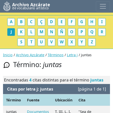
Archivo Azcárate
de vocabulario artístico
A
B
C
Ç
D
E
F
G
H
I
J
K
L
M
N
Ñ
O
P
Q
R
S
T
U
V
W
X
Y
Z
Inicio
/
Archivo Azcárate
/
Términos
/
Letra j
/ juntas
Término:
juntas
j
Encontradas
4
citas distintas para el término
juntas
Citas por letra j: juntas
[página 1 de 1]
Término
Fuente
Ubicación
Cita
N
juntas
Documentos
T. III, L. I,
"Sea de