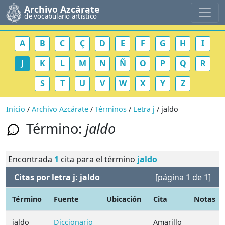
Archivo Azcárate
de vocabulario artístico
A
B
C
Ç
D
E
F
G
H
I
J
K
L
M
N
Ñ
O
P
Q
R
S
T
U
V
W
X
Y
Z
Inicio
/
Archivo Azcárate
/
Términos
/
Letra j
/ jaldo
Término:
jaldo
j
Encontrada
1
cita para el término
jaldo
Citas por letra j: jaldo
[página 1 de 1]
Término
Fuente
Ubicación
Cita
Notas
jaldo
Diccionario
Amarillo