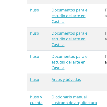
huso
Documentos para el
T
estudio del arte en
a
Castilla
huso
Documentos para el
T
estudio del arte en
a
Castilla
huso
Documentos para el
T
estudio del arte en
a
Castilla
huso
Arcos y bóvedas
huso y
Diccionario manual
cuenta
ilustrado de arquitectura