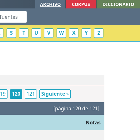
ARCHIVO
CORPUS
DICCIONARIO
R
S
T
U
V
W
X
Y
Z
19
120
121
Siguiente
»
[página 120 de 121]
Notas