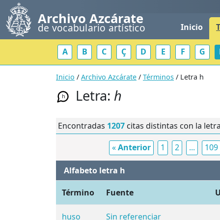
Archivo Azcárate
de vocabulario artístico
Inicio
A
B
C
Ç
D
E
F
G
Inicio
/
Archivo Azcárate
/
Términos
/ Letra h
Letra:
h
h
Encontradas
1207
citas distintas con la letr
«
Anterior
1
2
...
109
Alfabeto letra h
Término
Fuente
U
huso
Sin referenciar