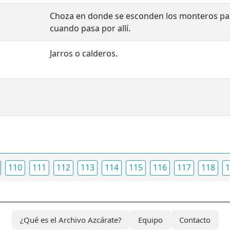
Choza en donde se esconden los monteros para
cuando pasa por allí.
Jarros o calderos.
110
111
112
113
114
115
116
117
118
1
¿Qué es el Archivo Azcárate?
Equipo
Contacto