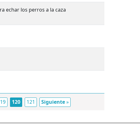
 echar los perros a la caza
19
120
121
Siguiente
»