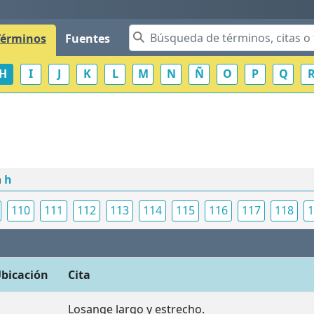
Términos
Fuentes
H
I
J
K
L
M
N
Ñ
O
P
Q
a
h
110
111
112
113
114
115
116
117
118
1
bicación
Cita
Losange largo y estrecho.