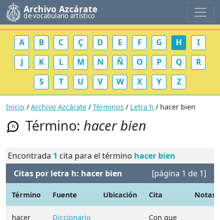
Archivo Azcárate
de vocabulario artístico
A
B
C
Ç
D
E
F
G
H
I
J
K
L
M
N
Ñ
O
P
Q
R
S
T
U
V
W
X
Y
Z
Inicio
/
Archivo Azcárate
/
Términos
/
Letra h
/ hacer bien
Término:
hacer bien
h
Encontrada
1
cita para el término
hacer bien
Citas por letra h: hacer bien
[página 1 de 1]
Término
Fuente
Ubicación
Cita
Notas
hacer
Diccionario
Con que