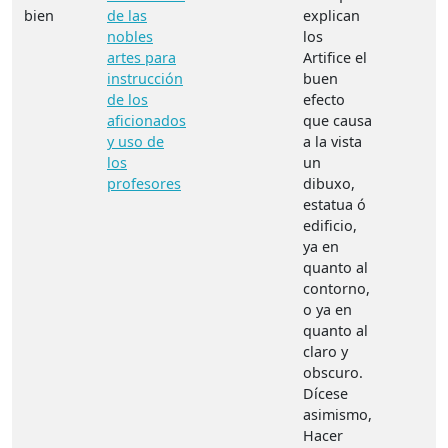
bien
de las
explican
nobles
los
artes para
Artifice el
instrucción
buen
de los
efecto
aficionados
que causa
y uso de
a la vista
los
un
profesores
dibuxo,
estatua ó
edificio,
ya en
quanto al
contorno,
o ya en
quanto al
claro y
obscuro.
Dícese
asimismo,
Hacer