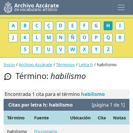
Archivo Azcárate
de vocabulario artístico
A
B
C
Ç
D
E
F
G
H
I
J
K
L
M
N
Ñ
O
P
Q
R
S
T
U
V
W
X
Y
Z
Inicio
/
Archivo Azcárate
/
Términos
/
Letra h
/ habilismo
Término:
habilismo
h
Encontrada
1
cita para el término
habilismo
Citas por letra h: habilismo
[página 1 de 1]
Término
Fuente
Ubicación
Cita
Notas
habilismo
Diccionario