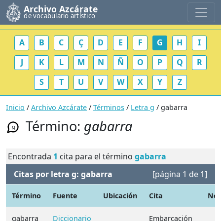
Archivo Azcárate
de vocabulario artístico
A
B
C
Ç
D
E
F
G
H
I
J
K
L
M
N
Ñ
O
P
Q
R
S
T
U
V
W
X
Y
Z
Inicio
/
Archivo Azcárate
/
Términos
/
Letra g
/ gabarra
Término:
gabarra
g
Encontrada
1
cita para el término
gabarra
Citas por letra g: gabarra
[página 1 de 1]
Término
Fuente
Ubicación
Cita
Not
gabarra
Diccionario
Embarcación