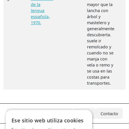
de la
mayor que la
lengua
lancha con
española,
árbol y
1970.
mastelero y
generalmente
descubierta.
suele ir
remolcado y
cuando no se
manja con
vela o remo y
se usa en las
costas para
transportes.
¿Qué es el Archivo Azcárate?
Equipo
Contacto
Ese sitio web utiliza cookies