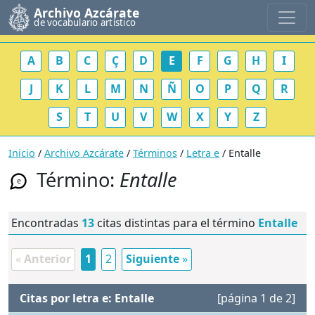
Archivo Azcárate
de vocabulario artístico
A
B
C
Ç
D
E
F
G
H
I
J
K
L
M
N
Ñ
O
P
Q
R
S
T
U
V
W
X
Y
Z
Inicio
/
Archivo Azcárate
/
Términos
/
Letra e
/ Entalle
Término:
Entalle
e
Encontradas
13
citas distintas para el término
Entalle
«
Anterior
1
2
Siguiente
»
Citas por letra e: Entalle
[página 1 de 2]