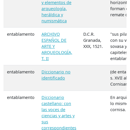
y elementos de
horizonta
arqueología,
forman el
heráldica y
remate de
numismática
entablamento
ARCHIVO
D.C.R.
"sus pilar
ESPAÑOL DE
Granada,
con su va
ARTE Y
XXX, 1521.
sovasa y
ARQUEOLOGÍA,
capiteles 
T. II
entablame
entablamento
Diccionario no
(de entabl
identificado
s. XVII al 
Cornisam
entablamento
Diccionario
En arquit
castellano: con
lo mismo
las voces de
cornisa.
ciencias y artes y
sus
correspondientes