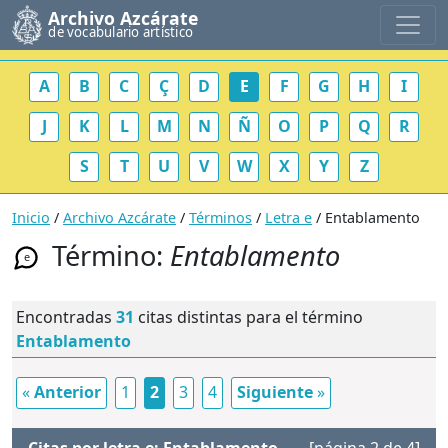
Archivo Azcárate
de vocabulario artístico
A
B
C
Ç
D
E
F
G
H
I
J
K
L
M
N
Ñ
O
P
Q
R
S
T
U
V
W
X
Y
Z
Inicio
/
Archivo Azcárate
/
Términos
/
Letra e
/ Entablamento
Término:
Entablamento
e
Encontradas
31
citas distintas para el término
Entablamento
«
Anterior
1
2
3
4
Siguiente
»