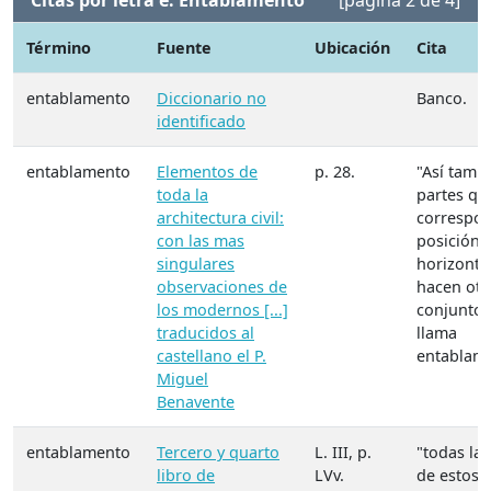
Citas por letra e: Entablamento
[página 2 de 4]
Término
Fuente
Ubicación
Cita
entablamento
Diccionario no
Banco.
identificado
entablamento
Elementos de
p. 28.
"Así tambi
toda la
partes qu
architectura civil:
correspo
con las mas
posición
singulares
horizontal
observaciones de
hacen otr
los modernos [...]
conjunto,
traducidos al
llama
castellano el P.
entablame
Miguel
Benavente
entablamento
Tercero y quarto
L. III, p.
"todas las
libro de
LVv.
de estos