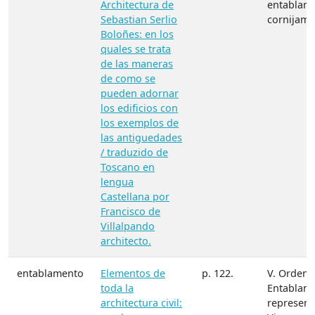
Architectura de
entablame
Sebastian Serlio
cornijame
Boloñes: en los
quales se trata
de las maneras
de como se
pueden adornar
los edificios con
los exemplos de
las antiguedades
/ traduzido de
Toscano en
lengua
Castellana por
Francisco de
Villalpando
architecto.
entablamento
Elementos de
p. 122.
V. Orden. 
toda la
Entablam
architectura civil:
represent