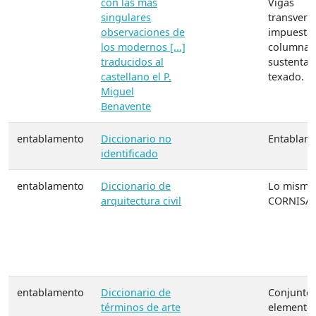
con las mas
Vigas
singulares
transvers
observaciones de
impuestas
los modernos [...]
columnas
traducidos al
sustentan
castellano el P.
texado.
Miguel
Benavente
entablamento
Diccionario no
Entablam
identificado
entablamento
Diccionario de
Lo mismo
arquitectura civil
CORNISA
entablamento
Diccionario de
Conjunto 
términos de arte
elemento