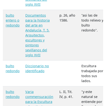
siglo XVII
bulto
Documentos
p. 26, año
"asi las de
entero o
para la historia
1586.
todo relievo y
redondo
del arte en
bulto
Andalucía, T. 5.
redondo".
Arquitectos,
escultores y
pintores
sevillanos del
siglo XVII
bulto
Diccionario no
Escultura
redondo
identificado
trabajada por
todos sus
lados.
bulto
Varia
L. II, Tit.
"y este
redondo
commensuración
IV, p. 41.
natural se
para la Escultura
entiende por