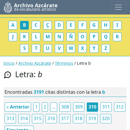
Archivo Azcárate
de vocabulario artístico
A
B
C
Ç
D
E
F
G
H
I
J
K
L
M
N
Ñ
O
P
Q
R
S
T
U
V
W
X
Y
Z
Inicio
/
Archivo Azcárate
/
Términos
/ Letra b
Letra:
b
b
Encontradas
3191
citas distintas con la letra
b
«
Anterior
1
2
...
308
309
310
311
312
313
314
315
316
317
318
319
320