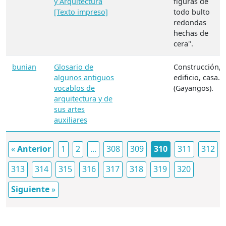
y Arquitectura
figuras de
[Texto impreso]
todo bulto
redondas
hechas de
cera".
bunian
Glosario de
Construcción,
algunos antiguos
edificio, casa.
vocablos de
(Gayangos).
arquitectura y de
sus artes
auxiliares
«
Anterior
1
2
...
308
309
310
311
312
313
314
315
316
317
318
319
320
Siguiente
»