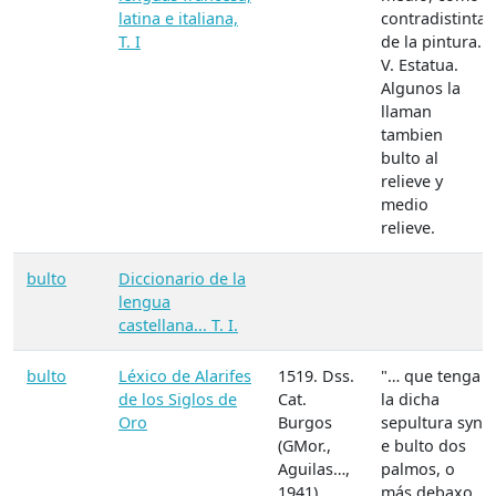
latina e italiana,
contradistinta
T. I
de la pintura.
V. Estatua.
Algunos la
llaman
tambien
bulto al
relieve y
medio
relieve.
bulto
Diccionario de la
lengua
castellana... T. I.
bulto
Léxico de Alarifes
1519. Dss.
"… que tenga
de los Siglos de
Cat.
la dicha
Oro
Burgos
sepultura syn
(GMor.,
e bulto dos
Aguilas…,
palmos, o
1941),
más debaxo