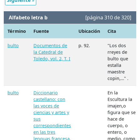
Siguiente
»
Alfabeto letra b
[página 310 de 320]
Término
Fuente
Ubicación
Cita
bulto
Documentos de
p. 92.
"Los dos
la Catedral de
rreyes de
Toledo, vol. 2, T. I
bulto que
estalla
maestre
copin,…" .
bulto
Diccionario
En la
castellano: con
Escultura la
las voces de
imajen,o
ciencias y artes y
figura que se
sus
hace de
correspondientes
cuerpo, o
en las tres
entero, o
lenguas francesa,
medio, como