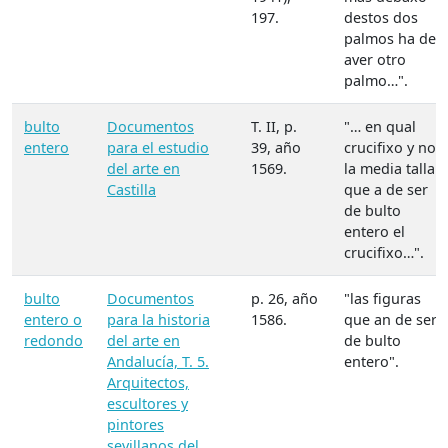
197.
destos dos
palmos ha de
aver otro
palmo…".
bulto
Documentos
T. II, p.
"… en qual
entero
para el estudio
39, año
crucifixo y no
del arte en
1569.
la media talla
Castilla
que a de ser
de bulto
entero el
crucifixo…".
bulto
Documentos
p. 26, año
"las figuras
entero o
para la historia
1586.
que an de ser
redondo
del arte en
de bulto
Andalucía, T. 5.
entero".
Arquitectos,
escultores y
pintores
sevillanos del