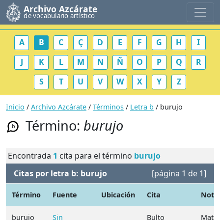
Archivo Azcárate
de vocabulario artístico
A
B
C
Ç
D
E
F
G
H
I
J
K
L
M
N
Ñ
O
P
Q
R
S
T
U
V
W
X
Y
Z
Inicio
/
Archivo Azcárate
/
Términos
/
Letra b
/ burujo
Término:
burujo
b
Encontrada
1
cita para el término
burujo
Citas por letra b: burujo
[página 1 de 1]
Término
Fuente
Ubicación
Cita
Nota
burujo
Sin
Bulto
Materi