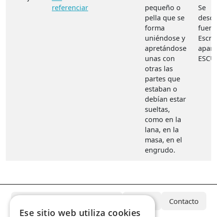
referenciar
pequeño o
Se
pella que se
desc
forma
fuent
uniéndose y
Escri
apretándose
aparte
unas con
ESCU
otras las
partes que
estaban o
debían estar
sueltas,
como en la
lana, en la
masa, en el
engrudo.
¿Qué es el Archivo Azcárate?
Equipo
Contacto
Ese sitio web utiliza cookies