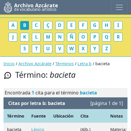
Archivo Azcárate
de vocabulario artístico
A
B
C
Ç
D
E
F
G
H
I
J
K
L
M
N
Ñ
O
P
Q
R
S
T
U
V
W
X
Y
Z
Inicio
/
Archivo Azcárate
/
Términos
/
Letra b
/ bacieta
Término:
bacieta
b
Encontrada
1
cita para el término
bacieta
Citas por letra b: bacieta
[página 1 de 1]
Término
Fuente
Ubicación
Cita
Notas
bacieta
Léxico
(Alb.)
Materia: