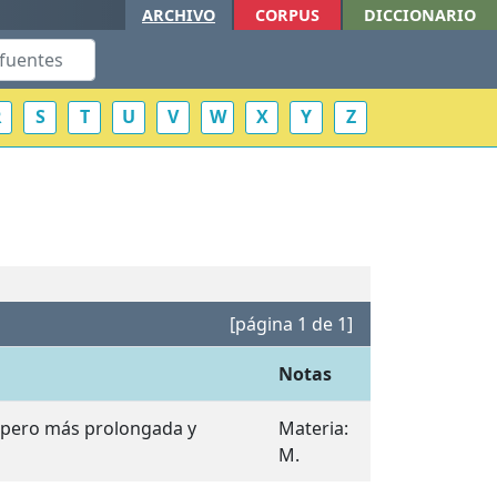
ARCHIVO
CORPUS
DICCIONARIO
R
S
T
U
V
W
X
Y
Z
[página 1 de 1]
Notas
fa pero más prolongada y
Materia:
M.