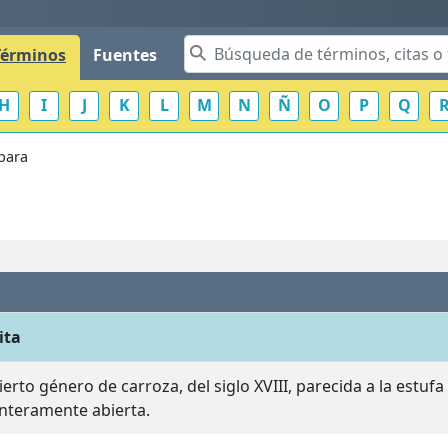
Términos
Fuentes
H
I
J
K
L
M
N
Ñ
O
P
Q
bara
ita
ierto género de carroza, del siglo XVIII, parecida a la estu
nteramente abierta.