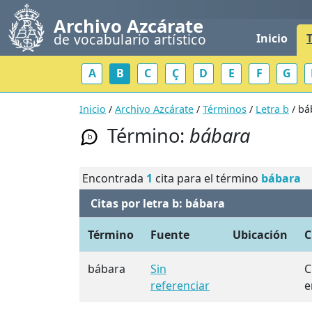
Archivo Azcárate
de vocabulario artístico
Inicio
A
B
C
Ç
D
E
F
G
Inicio
/
Archivo Azcárate
/
Términos
/
Letra b
/ bá
Término:
bábara
b
Encontrada
1
cita para el término
bábara
Citas por letra b: bábara
Término
Fuente
Ubicación
C
bábara
Sin
C
referenciar
e