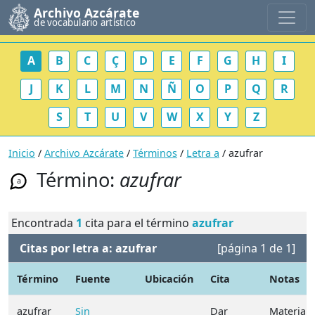
Archivo Azcárate
de vocabulario artístico
A
B
C
Ç
D
E
F
G
H
I
J
K
L
M
N
Ñ
O
P
Q
R
S
T
U
V
W
X
Y
Z
Inicio
/
Archivo Azcárate
/
Términos
/
Letra a
/ azufrar
Término:
azufrar
a
Encontrada
1
cita para el término
azufrar
Citas por letra a: azufrar
[página 1 de 1]
Término
Fuente
Ubicación
Cita
Notas
azufrar
Sin
Dar
Materia: