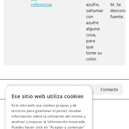
referenciar
azufre,
M. Se
sahumar
desconoc
con
fuente.
azufre
alguna
cosa,
para
que
tome su
color.
¿Qué es el Archivo Azcárate?
Equipo
Contacto
Ese sitio web utiliza cookies
Este sitio web usa cookies propias y de
terceros para gestionar el portal, recabar
información sobre la utilización del mismo y
analizar y mejorar la información mostrada.
Puedes hacer click en "Aceptar y continuar"