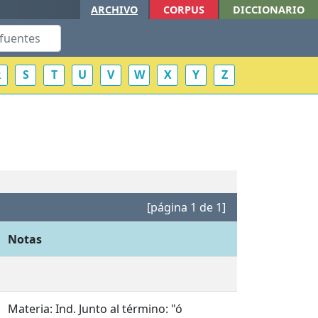
ARCHIVO
CORPUS
DICCIONARIO
R
S
T
U
V
W
X
Y
Z
[página 1 de 1]
Notas
Materia: Ind. Junto al término: "ó