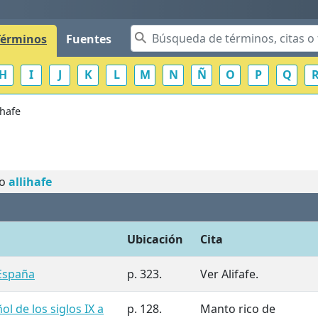
Términos
Fuentes
H
I
J
K
L
M
N
Ñ
O
P
Q
ihafe
no
allihafe
Ubicación
Cita
España
p. 323.
Ver Alifafe.
l de los siglos IX a
p. 128.
Manto rico de