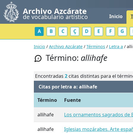
Archivo Azcárate
de vocabulario artístico
Inicio
A
B
C
Ç
D
E
F
G
Inicio
/
Archivo Azcárate
/
Términos
/
Letra a
/ all
Término:
allihafe
a
Encontradas
2
citas distintas para el térmi
Citas por letra a: allihafe
Término
Fuente
allihafe
Los ornamentos sagrados de 
allihafe
Iglesias mozárabes. Arte españo