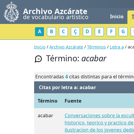
Archivo Azcárate
de vocabulario artístico
Inicio
A
B
C
Ç
D
E
F
G
Inicio
/
Archivo Azcárate
/
Términos
/
Letra a
/ ac
Término:
acabar
a
Encontradas
4
citas distintas para el térmi
Citas por letra a: acabar
Término
Fuente
acabar
Conversaciones sobre la escu
historico, teorico y practico de
ilustracion de los jovenes dedi