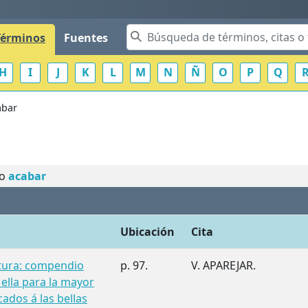
Términos
Fuentes
H
I
J
K
L
M
N
Ñ
O
P
Q
abar
no
acabar
Ubicación
Cita
ltura: compendio
p. 97.
V. APAREJAR.
 ella para la mayor
cados á las bellas