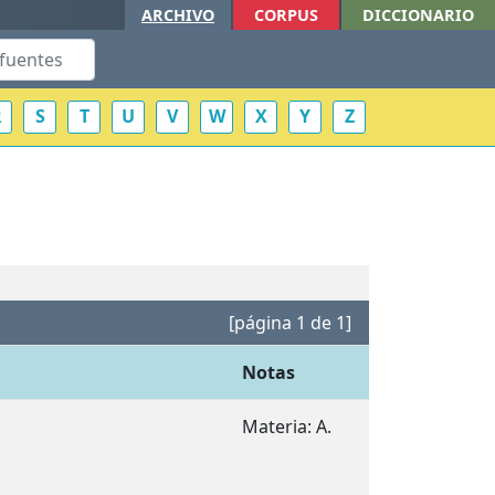
ARCHIVO
CORPUS
DICCIONARIO
R
S
T
U
V
W
X
Y
Z
[página 1 de 1]
Notas
Materia: A.