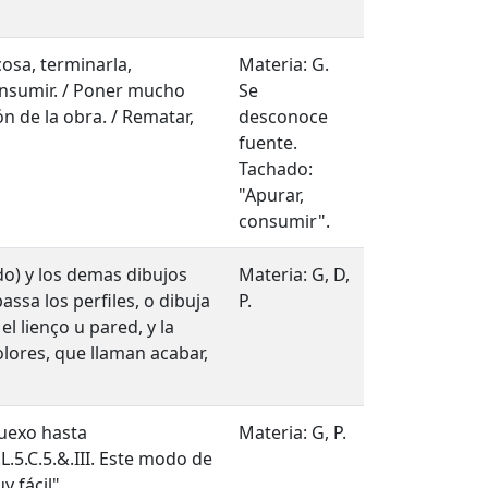
cosa, terminarla,
Materia: G.
consumir. / Poner mucho
Se
n de la obra. / Rematar,
desconoce
fuente.
Tachado:
"Apurar,
consumir".
do) y los demas dibujos
Materia: G, D,
 passa los perfiles, o dibuja
P.
l lienço u pared, y la
lores, que llaman acabar,
uexo hasta
Materia: G, P.
L.5.C.5.&.III. Este modo de
 fácil".