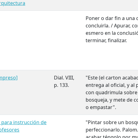
rquitectura
Poner o dar fin a una 
concluirla. / Apurar, 
esmero en la conclusió
terminar, finalizar.
impreso]
Dial. VIII,
"Este (el carton acaba
p. 133.
entrega al oficial, y al
con quadrimula sobre e
bosqueja, y mete de co
o empastar".
s para instrucción de
"Pintar sobre un bosq
rofesores
perfeccionarlo. Palom.
acabar téngolo por muy