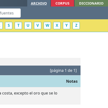
ARCHIVO
CORPUS
DICCIONARIO
R
S
T
U
V
W
X
Y
Z
[página 1 de 1]
Notas
 costa, excepto el oro que se lo