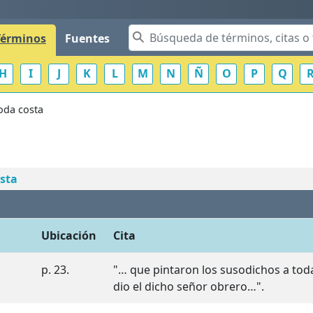
Términos
Fuentes
H
I
J
K
L
M
N
Ñ
O
P
Q
toda costa
osta
Ubicación
Cita
p. 23.
"… que pintaron los susodichos a toda
dio el dicho señor obrero…".