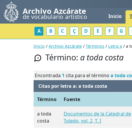
Archivo Azcárate
de vocabulario artístico
Inicio
A
B
C
Ç
D
E
F
G
Inicio
/
Archivo Azcárate
/
Términos
/
Letra a
/ a 
Término:
a toda costa
a
Encontrada
1
cita para el término
a toda c
Citas por letra a: a toda costa
Término
Fuente
a toda
Documentos de la Catedral de
costa
Toledo, vol. 2, T. I