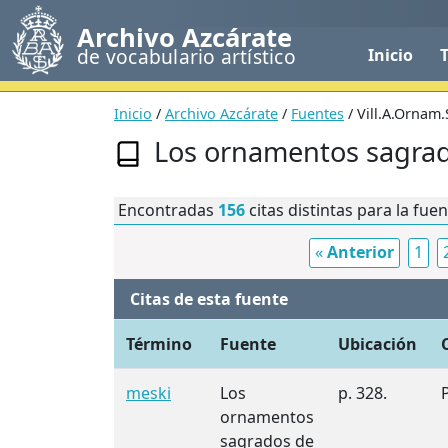
Archivo Azcárate
de vocabulario artístico
Inicio
Inicio
/
Archivo Azcárate
/
Fuentes
/ Vill.A.Ornam.
Los ornamentos sagra
Encontradas
156
citas distintas para la fue
«
Anterior
1
Citas de esta fuente
Término
Fuente
Ubicación
meski
Los
p. 328.
ornamentos
sagrados de