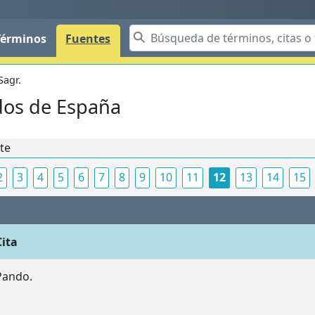
Términos
Fuentes
Sagr.
dos de España
nte
2
3
4
5
6
7
8
9
10
11
12
13
14
15
Cita
Pando.