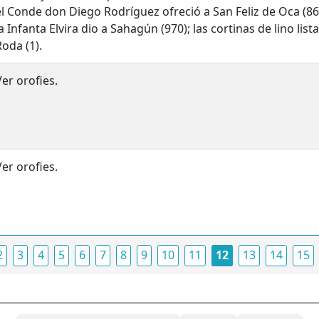
el Conde don Diego Rodríguez ofreció a San Feliz de Oca (86
la Infanta Elvira dio a Sahagún (970); las cortinas de lino lis
Roda (1).
Ver orofies.
Ver orofies.
2
3
4
5
6
7
8
9
10
11
12
13
14
15