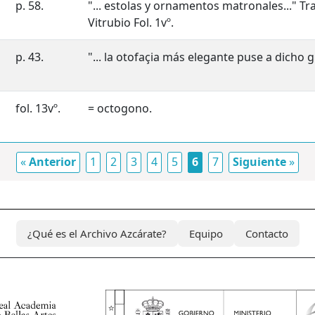
p. 58.
"... estolas y ornamentos matronales..." Tr
Vitrubio Fol. 1vº.
p. 43.
"... la otofaçia más elegante puse a dicho g
fol. 13vº.
= octogono.
«
Anterior
1
2
3
4
5
6
7
Siguiente
»
¿Qué es el Archivo Azcárate?
Equipo
Contacto