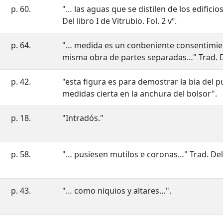
p. 60.
"… las aguas que se distilen de los edifici
Del libro I de Vitrubio. Fol. 2 vº.
p. 64.
"… medida es un conbeniente consentimie
misma obra de partes separadas…" Trad. Del 
p. 42.
"esta figura es para demostrar la bia del
medidas cierta en la anchura del bolsor".
p. 18.
"Intradós."
p. 58.
"… pusiesen mutilos e coronas…" Trad. Del Li
p. 43.
"… como niquios y altares…".