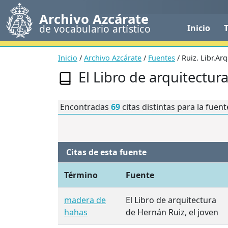
Archivo Azcárate
de vocabulario artístico
Inicio
Inicio
/
Archivo Azcárate
/
Fuentes
/ Ruiz. Libr.Arq
El Libro de arquitectur
Encontradas
69
citas distintas para la fuent
Citas de esta fuente
Término
Fuente
madera de
El Libro de arquitectura
hahas
de Hernán Ruiz, el joven