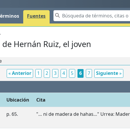
Términos
Fuentes
.
a de Hernán Ruiz, el joven
e
«
Anterior
1
2
3
4
5
6
7
Siguiente
»
Ubicación
Cita
p. 65.
"… ni de madera de hahas…" Urrea: Mader