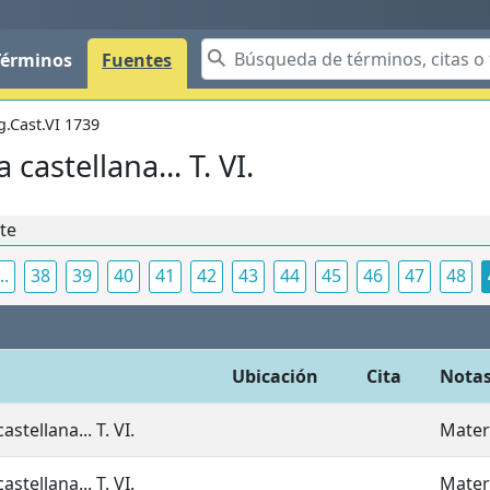
Términos
Fuentes
g.Cast.VI 1739
castellana... T. VI.
nte
..
38
39
40
41
42
43
44
45
46
47
48
Ubicación
Cita
Nota
stellana... T. VI.
Materi
stellana... T. VI.
Mater