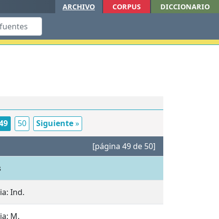
ARCHIVO
CORPUS
DICCIONARIO
49
50
Siguiente
»
[página 49 de 50]
s
a: Ind.
ia: M.