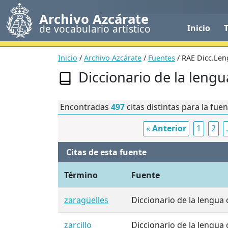
Archivo Azcárate
de vocabulario artístico
Inicio
Inicio
/
Archivo Azcárate
/
Fuentes
/ RAE Dicc.Len
Diccionario de la lengua 
Encontradas
497
citas distintas para la fue
«
Anterior
1
2
.
Citas de esta fuente
Término
Fuente
zaragüelles
Diccionario de la lengua ca
zarcillo
Diccionario de la lengua ca