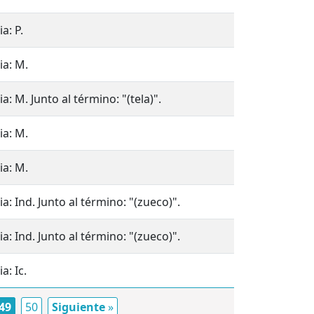
a: P.
ia: M.
a: M. Junto al término: "(tela)".
ia: M.
ia: M.
a: Ind. Junto al término: "(zueco)".
a: Ind. Junto al término: "(zueco)".
a: Ic.
49
50
Siguiente
»